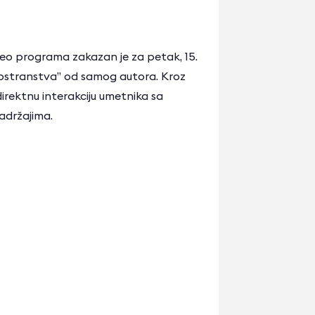
deo programa zakazan je za petak, 15.
a prostranstva” od samog autora. Kroz
direktnu interakciju umetnika sa
adržajima.