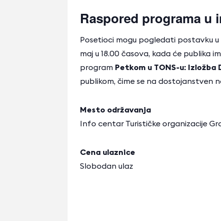
Raspored programa u i
Posetioci mogu pogledati postavku u p
maj u 18.00 časova, kada će publika ima
program
Petkom u TONS-u: Izložba 
publikom, čime se na dostojanstven n
Mesto održavanja
Info centar Turističke organizacije 
Cena ulaznice
Slobodan ulaz