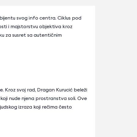
ijentu svog info centra. Ciklus pod
sti i majstorstvu objektiva kroz
iku za susret sa autentičnim
je. Kroz svoj rad, Dragan Kurucić beleži
 koji nude njena prostranstva soli. Ove
ljudskog izraza koji rečima često