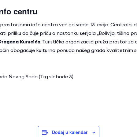
nfo centru
rostorijama info centra već od srede, 13. maja. Centralni 
ti priliku da čuje priču o nastanku serijala „Bolivija, tišin
Dragana Kurucića
, Turistička organizacija pruža prostor za 
ačin obogaćuje kulturna ponuda našeg grada kvalitetnim s
Grada Novog Sada (Trg slobode 3)
Dodaj u kalendar