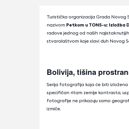
Turistička organizacija Grada Novog S
nazivom
Petkom u TONS-u: Izložba 
radove jednog od naših najistaknutijih
stvaralaštvom koje slavi duh Novog S
Bolivija, tišina prostr
Serija fotografija koja će biti izložen
specifičan ritam zemlje kontrasta, usp
fotografije ne prikazuju samo geografs
izmiče.