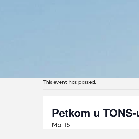
This event has passed.
Petkom u TONS-u
Maj 15