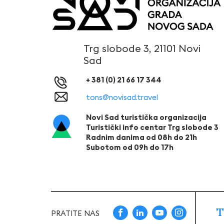
Trg slobode 3, 21101 Novi
Sad
+ 381 (0) 21 66 17 344
tons@novisad.travel
Novi Sad turistička organizacija
Turistički info centar Trg slobode 3
Radnim danima od 08h do 21h
Subotom od 09h do 17h
T
PRATITE NAS