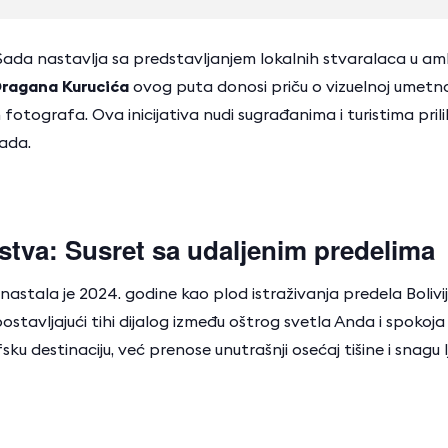
ada nastavlja sa predstavljanjem lokalnih stvaralaca u amb
Dragana Kurucića
ovog puta donosi priču o vizuelnoj umetno
 fotografa. Ova inicijativa nudi sugrađanima i turistima pril
ada.
anstva: Susret sa udaljenim predelima
a nastala je 2024. godine kao plod istraživanja predela Bolivi
ostavljajući tihi dijalog između oštrog svetla Anda i spokoja
ku destinaciju, već prenose unutrašnji osećaj tišine i snagu 