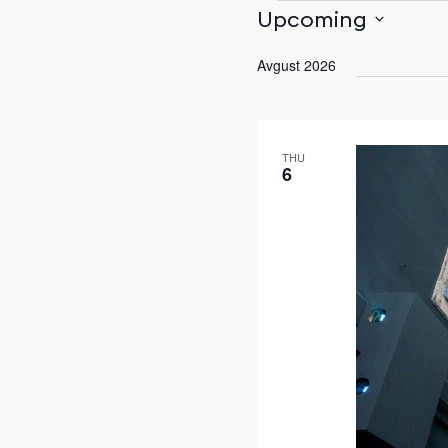
Upcoming
Select
Events
Avgust 2026
date.
THU
6