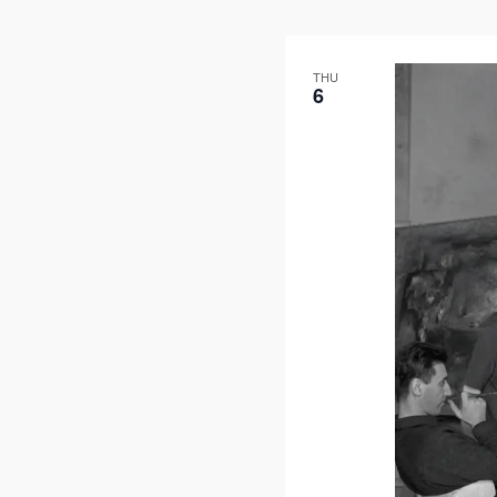
THU
6