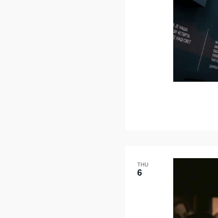
THU
6