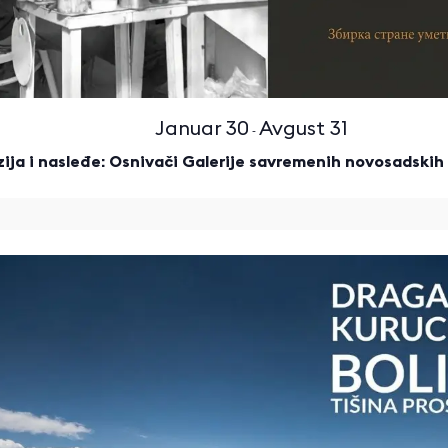
Januar 30
Avgust 31
-
zija i nasleđe: Osnivači Galerije savremenih novosadski