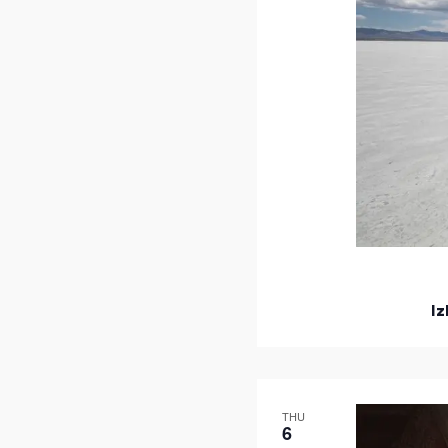
Iz
THU
6