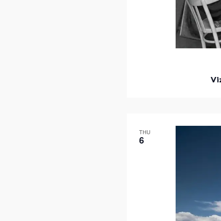
Vi
THU
6