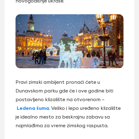
novogodišnje ukrase.
Pravi zimski ambijent pronaći ćete u
Dunavskom parku gde će i ove godine biti
postavljeno klizalište na otvorenom –
Ledena šuma
. Veliko i lepo uređeno klizalište
je idealno mesto za beskrajnu zabavu sa
najmlađima za vreme zimskog raspusta.