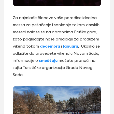
Za najmlađe članove vaše porodice idealna
mesta za pešačenje i sankanje tokom zimskih
meseci nalaze se na obroncima Fruške gore,
zato pogledajte naše predloge za produženi
vikend tokom
decembra
i
januara
. Ukoliko se
odlučite da provedete vikend u Novom Sadu,
informacije o
smeštaju
možete pronaći na
sajtu Turističke organizacije Grada Novog
Sada.