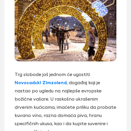
Trg slobode još jednom će ugostiti
Novosadski Zimzolend
, događaj koji je
nastao po ugledu na najlepše evropske
božićne vašare. U raskošno ukrašenim
drvenim kućicama, imaćete priliku da probate
kuvano vino, razna domaća piva, hranu
specifičnih ukusa, kao i da kupite suvenire i