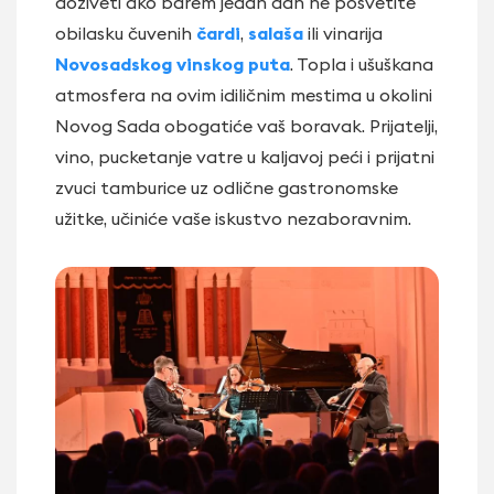
doživeti ako barem jedan dan ne posvetite
obilasku čuvenih
čardi
,
salaša
ili vinarija
Novosadskog vinskog puta
. Topla i ušuškana
atmosfera na ovim idiličnim mestima u okolini
Novog Sada obogatiće vaš boravak. Prijatelji,
vino, pucketanje vatre u kaljavoj peći i prijatni
zvuci tamburice uz odlične gastronomske
užitke, učiniće vaše iskustvo nezaboravnim.