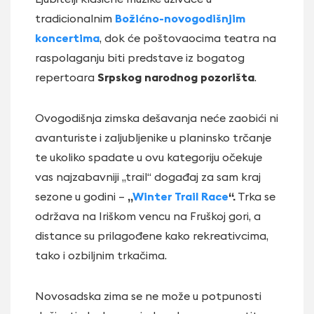
tradicionalnim
Božićno-novogodišnjim
koncertima
, dok će poštovaocima teatra na
raspolaganju biti predstave iz bogatog
repertoara
Srpskog narodnog pozorišta
.
Ovogodišnja zimska dešavanja neće zaobići ni
avanturiste i zaljubljenike u planinsko trčanje
te ukoliko spadate u ovu kategoriju očekuje
vas najzabavniji „trail“ događaj za sam kraj
sezone u godini –
„
Winter Trail Race
“.
Trka se
održava na Iriškom vencu na Fruškoj gori, a
distance su prilagođene kako rekreativcima,
tako i ozbiljnim trkačima.
Novosadska zima se ne može u potpunosti