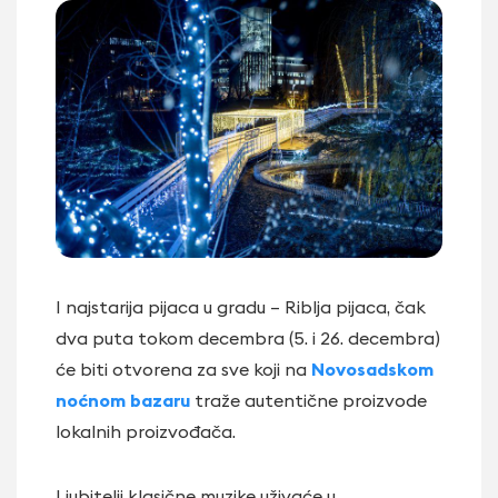
I najstarija pijaca u gradu – Riblja pijaca, čak
dva puta tokom decembra (5. i 26. decembra)
će biti otvorena za sve koji na
Novosadskom
noćnom bazaru
traže autentične proizvode
lokalnih proizvođača.
Ljubitelji klasične muzike uživaće u