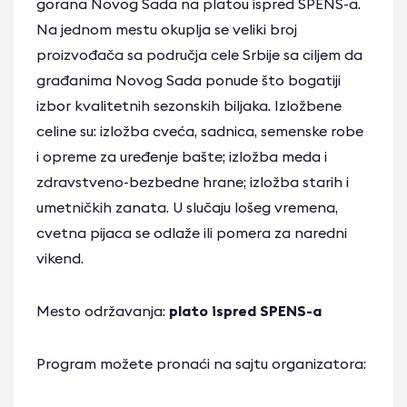
gorana Novog Sada na platou ispred SPENS-a.
Na jednom mestu okuplja se veliki broj
proizvođača sa područja cele Srbije sa ciljem da
građanima Novog Sada ponude što bogatiji
izbor kvalitetnih sezonskih biljaka. Izložbene
celine su: izložba cveća, sadnica, semenske robe
i opreme za uređenje bašte; izložba meda i
zdravstveno-bezbedne hrane; izložba starih i
umetničkih zanata. U slučaju lošeg vremena,
cvetna pijaca se odlaže ili pomera za naredni
vikend.
Mesto održavanja:
plato ispred SPENS-a
Program možete pronaći na sajtu organizatora: