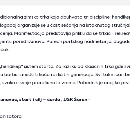
radicionalna zimska trka koja obuhvata tri discipline: hendi
ogađaj organizuje se u čast sećanja na istaknutog stručnjaka
ja. Manifestacija predstavlja priliku da se trkači i rekreat
entu pored Dunava. Pored sportskog nadmetanja, događaj neg
učak.
hendikep“ sistem starta. Za razliku od klasičnih trka gde svi
orbu između trkača različitih generacija. Svi takmičari bez 
e, svako u svoje proračunato vreme. Pobednik je onaj ko prvi 
unavac, start i cilj – čarda „USR Šaran“
anizatora: