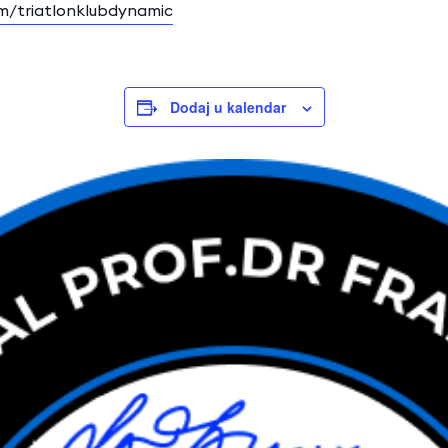
/triatlonklubdynamic
Dodaj u kalendar