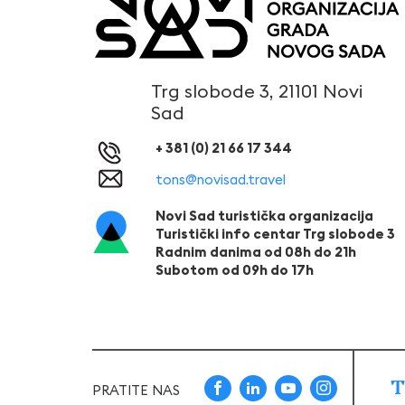
Trg slobode 3, 21101 Novi
Sad
+ 381 (0) 21 66 17 344
tons@novisad.travel
Novi Sad turistička organizacija
Turistički info centar Trg slobode 3
Radnim danima od 08h do 21h
Subotom od 09h do 17h
T
PRATITE NAS