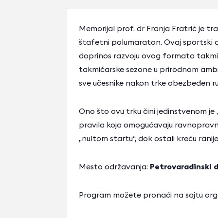
Memorijal prof. dr Franja Fratrić je t
štafetni polumaraton. Ovaj sportski d
doprinos razvoju ovog formata takmičen
takmičarske sezone u prirodnom ambij
sve učesnike nakon trke obezbeđen r
Ono što ovu trku čini jedinstvenom je „
pravila koja omogućavaju ravnopravnu b
„nultom startu“, dok ostali kreću ranij
Mesto održavanja:
Petrovaradinski d
Program možete pronaći na sajtu org