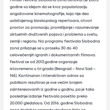
godine sa idejom da se kroz popularizaciju
angažovane kinematografije, koja nije deo
uobičajenog bioskopskog repertoara, otvori
prostor za promociju, promišljanje i razumevanje
aktuelnih društvenih pojava i problema u svetu,
zemlji i regionu. Na programu festivala Slobodna
zona prikazuje se u proseku 30 do 40
celovečernjih igranih i dokumentarnih filmova.
Festival se od 2013.godine organizuje
istovremeno u tri grada (Beograd – Novi Sad –
Niš). Kontinuiran i interaktivan odnos sa
publikom rezultirao je sve većim brojem
zainteresovanih iz godine u godinu, pa je tako
poslednje izdanje festivala posetilo preko
20.000 gledalaca. Od 2016. godine Slobodna
zona dodeljuje nagrade stručnog žirija za