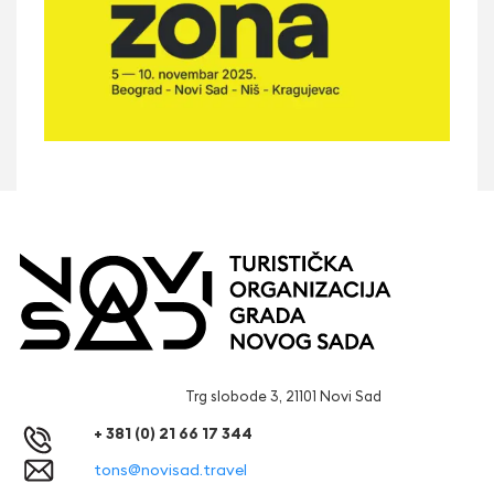
Trg slobode 3, 21101 Novi Sad
+ 381 (0) 21 66 17 344
tons@novisad.travel