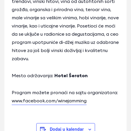
trendovi, vinski hitovi, vina od autohtonih sorti
grožđa, organska i prirodna vina, teroar vina,
male vinarije sa velikim vinima, hobi vinarije, nove
vinarije, kao i uticajne vinarije. Posetioci će moći
da se uključe u radionice sa degustacijama, a ceo
program upotpuniće di-džej muzika uz odabrane
hitove za još bolji vinski doživljaj i kvalitetnu
zabavu.
Mesto održavanja:
Hotel Šeraton
Program možete pronaći na sajtu organizatora:
www.facebook.com/winejamming
Dodaj u kalendar