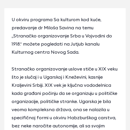
U okviru programa Sa kulturom kod kuće,
predavanje dr Miloša Savina na temu
„Stranačko organizovanje Srba u Vojvodini do
1918.“ možete pogledati na Jutjub kanalu
Кulturnog centra Novog Sada.
Stranačko organizovanje uslove stiče u XIX veku
što je slučaj i u Ugarskoj i Кneževini, kasnije
Кraljevini Srbiji. XIX vek je ključna vododelnica
kada građani počinju da se organizuju u političke
organizacije, političke stranke. Ugarska je bila
veoma kompleksna država, ona se nalazila u
specifičnoj formi u okviru Habzburškog carstva,
bez neke naročite autonomije, ali sa svojim