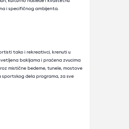
uh, kulturno nasleđe i kvalitetnu
na i specifičnog ambijenta.
tisti tako i rekreativci, krenuti u
svetljena bakljama i praćena zvucima
kroz mistične bedeme, tunele, mostove
ka sportskog dela programa, za sve