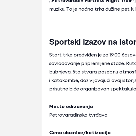
„
Petrovaradin Fortress Night Trail
“
j
muziku. To je noćna trka dužine pet k
Sportski izazov na ist
Start trke predviđen je za 19.00 časova,
savladavanje pripremljene staze. Rut
bubnjeva, što stvara posebnu atmosfe
i katakombe, doživljavajući ovaj isto
prisutne biće organizovan spektakul
Mesto održavanja
Petrovaradinska tvrđava
Cena ulaznice/kotizacija