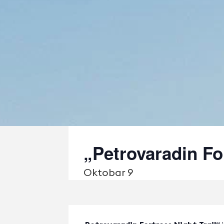
„Petrovaradin For
Oktobаr 9