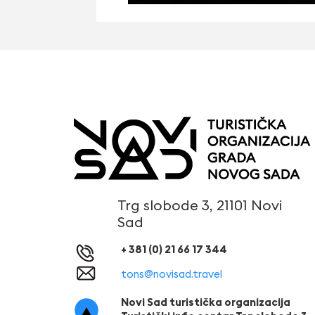
Trg slobode 3, 21101 Novi
Sad
+ 381 (0) 21 66 17 344
tons@novisad.travel
Novi Sad turistička organizacija