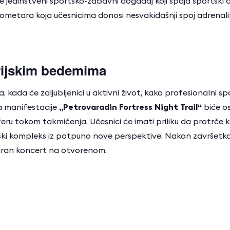
e jedinstveni sportsko-zabavni događaj koji spaja sportski d
ilometara koja učesnicima donosi nesvakidašnji spoj adrenali
orijskim bedemima
 kada će zaljubljenici u aktivni život, kako profesionalni spor
a manifestacije
„Petrovaradin Fortress Night Trail“
biće o
ru tokom takmičenja. Učesnici će imati priliku da protrče 
rijski kompleks iz potpuno nove perspektive. Nakon završet
aran koncert na otvorenom.