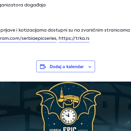
rganizatora događaja
prijave i kotizacijama dostupni su na zvaničnim stranicama
ram.com/serbiaepicseries
,
https://trka.rs
Dodaj u kalendar