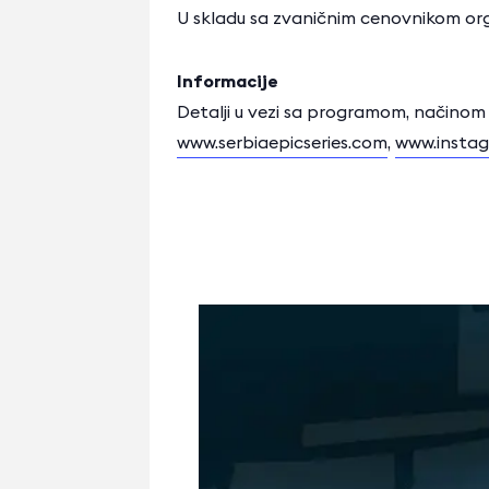
U skladu sa zvaničnim cenovnikom o
Informacije
Detalji u vezi sa programom, načinom 
www.serbiaepicseries.com
,
www.instag