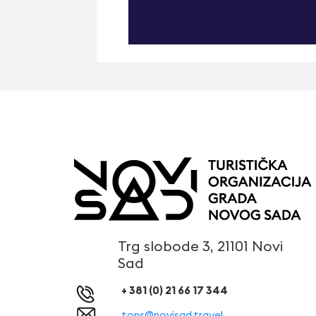
Trg slobode 3, 21101 Novi
Sad
+ 381 (0) 21 66 17 344
tons@novisad.travel