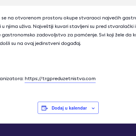
da se na otvorenom prostoru okupe stvaraoci najvećih gastron
 u njima uživa. Najveštiji kuvari stavljeni su pred stvaralačk
e gastronomsko zadovoljstvo za pamćenje. Svi koji žele da kuva
šli su na ovaj jedinstveni događaj.
anizatora:
https://trgpreduzetnistva.com
Dodaj u kalendar