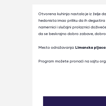
Otvorena kuhinja nastala je iz želje 
hedonista imao priliku da ih degustira i
namernici i slučajni prolaznici doživeć
da se beskrajno dobro zabave, dobrodo
Mesto odražavanja:
Limanska pijaca
Program možete pronaći na sajtu org