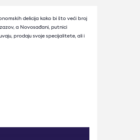
omskih delicija kako bi što veći broj
i izazov, a Novosađani, putnici
ju, prodaju svoje specijalitete, ali i