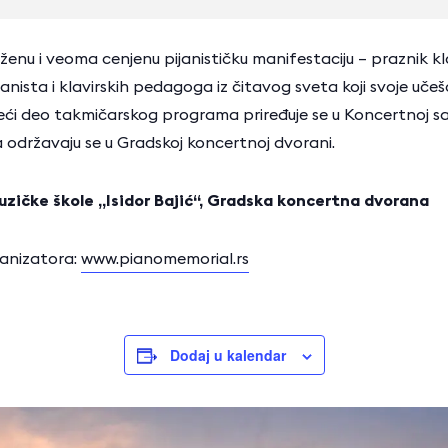
oženu i veoma cenjenu pijanističku manifestaciju – praznik kl
anista i klavirskih pedagoga iz čitavog sveta koji svoje učeš
 deo takmičarskog programa priređuje se u Koncertnoj sali M
 održavaju se u Gradskoj koncertnoj dvorani.
uzi
čke
škole
„Isidor Baji
ć“, Gradska koncertna dvorana
anizatora:
www.pianomemorial.rs
Dodaj u kalendar