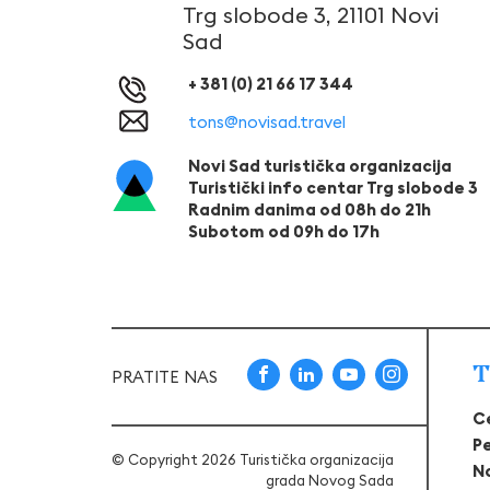
Trg slobode 3, 21101 Novi
Sad
+ 381 (0) 21 66 17 344
tons@novisad.travel
Novi Sad turistička organizacija
Turistički info centar Trg slobode 3
Radnim danima od 08h do 21h
Subotom od 09h do 17h
T
PRATITE NAS
C
P
© Copyright 2026 Turistička organizacija
N
grada Novog Sada