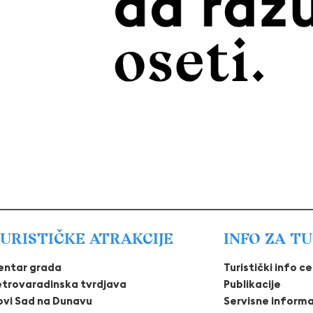
URISTIČKE ATRAKCIJE
INFO ZA T
entar grada
Turistički info c
etrovaradinska tvrdjava
Publikacije
ovi Sad na Dunavu
Servisne informa