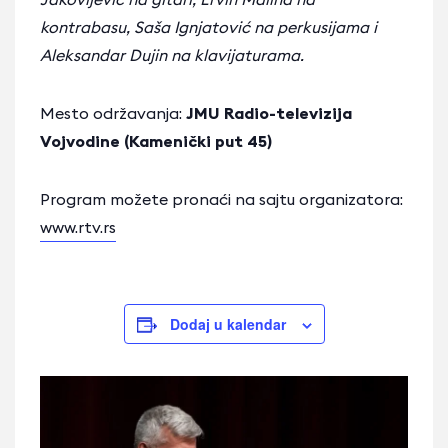
kontrabasu, Saša Ignjatović na perkusijama i
Aleksandar Dujin na klavijaturama.
Mesto održavanja:
JMU Radio-televizija
Vojvodine (Kamenički put 45)
Program možete pronaći na sajtu organizatora:
www.rtv.rs
Dodaj u kalendar