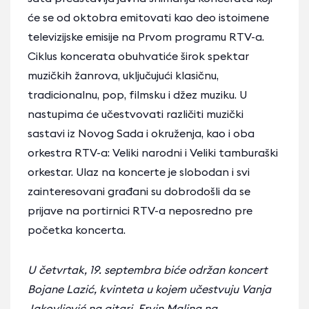
će se od oktobra emitovati kao deo istoimene
televizijske emisije na Prvom programu RTV-a.
Ciklus koncerata obuhvatiće širok spektar
muzičkih žanrova, uključujući klasičnu,
tradicionalnu, pop, filmsku i džez muziku. U
nastupima će učestvovati različiti muzički
sastavi iz Novog Sada i okruženja, kao i oba
orkestra RTV-a: Veliki narodni i Veliki tamburaški
orkestar. Ulaz na koncerte je slobodan i svi
zainteresovani građani su dobrodošli da se
prijave na portirnici RTV-a neposredno pre
početka koncerta.
U četvrtak, 19. septembra biće održan koncert
Bojane Lazić, kvinteta u kojem učestvuju Vanja
Jakovljević na gitari, Ervin Malina na