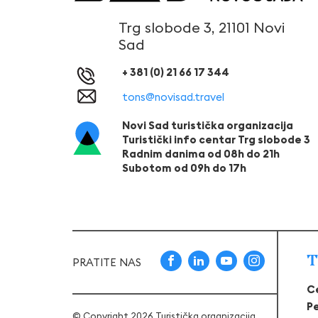
Trg slobode 3, 21101 Novi
Sad
+ 381 (0) 21 66 17 344
tons@novisad.travel
Novi Sad turistička organizacija
Turistički info centar Trg slobode 3
Radnim danima od 08h do 21h
Subotom od 09h do 17h
T
PRATITE NAS
C
P
© Copyright 2026 Turistička organizacija