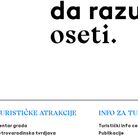
URISTIČKE ATRAKCIJE
INFO ZA T
entar grada
Turistički info c
etrovaradinska tvrdjava
Publikacije