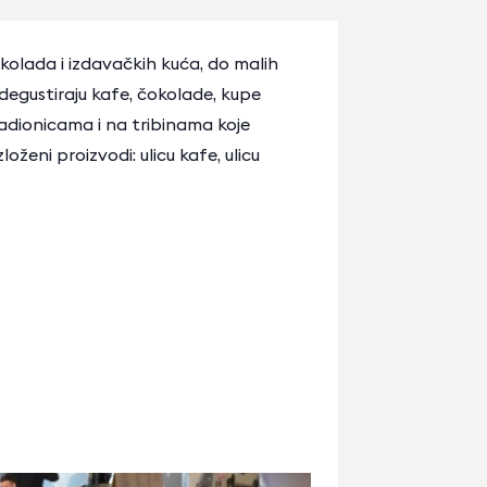
okolada i izdavačkih kuća, do malih
 degustiraju kafe, čokolade, kupe
 radionicama i na tribinama koje
loženi proizvodi: ulicu kafe, ulicu