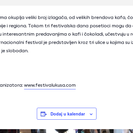
ma okuplja veliki broj izlagača, od velikih brendova kafa, č
bije i regiona. Tokom tri festivalska dana posetioci mogu da
ju interesantnim predavanjima o kafi i čokoladi, učestvuju u
rnacionalni festival je predstavljen kroz tri ulice u kojima su iz
l je slobodan.
anizatora:
www.festivalukusa.com
Dodaj u kalendar