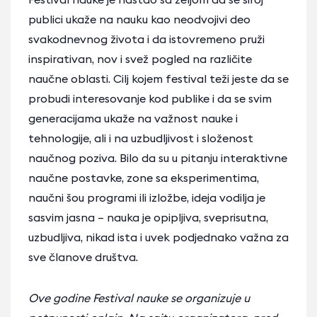
publici ukaže na nauku kao neodvojivi deo
svakodnevnog života i da istovremeno pruži
inspirativan, nov i svež pogled na različite
naučne oblasti. Cilj kojem festival teži jeste da se
probudi interesovanje kod publike i da se svim
generacijama ukaže na važnost nauke i
tehnologije, ali i na uzbudljivost i složenost
naučnog poziva. Bilo da su u pitanju interaktivne
naučne postavke, zone sa eksperimentima,
naučni šou programi ili izložbe, ideja vodilja je
sasvim jasna – nauka je opipljiva, sveprisutna,
uzbudljiva, nikad ista i uvek podjednako važna za
sve članove društva.
Ove godine Festival nauke se organizuje u