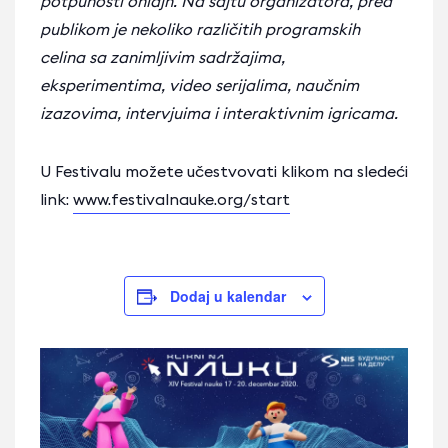
potpunosti onlajn. Na sajtu organizatora, pred
publikom je nekoliko različitih programskih
celina sa zanimljivim sadržajima,
eksperimentima, video serijalima, naučnim
izazovima, intervjuima i interaktivnim igricama.
U Festivalu možete učestvovati klikom na sledeći
link:
www.festivalnauke.org/start
Dodaj u kalendar