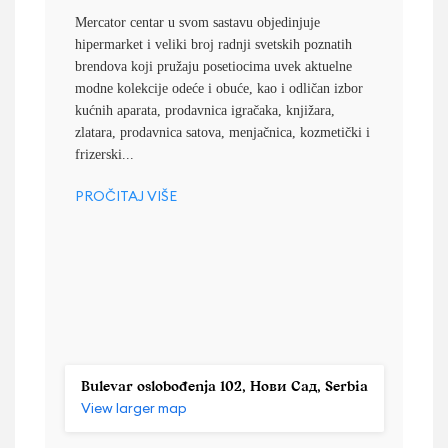
Mercator centar u svom sastavu objedinjuje
hipermarket i veliki broj radnji svetskih poznatih
brendova koji pružaju posetiocima uvek aktuelne
modne kolekcije odeće i obuće, kao i odličan izbor
kućnih aparata, prodavnica igračaka, knjižara,
zlatara, prodavnica satova, menjačnica, kozmetički i
frizerski...
PROČITAJ VIŠE
Bulevar oslobođenja 102, Нови Сад, Serbia
View larger map