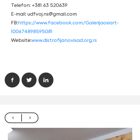
Telefon: +381 63 520639
E-mail:
udfvoj.ns@gmail.com
FB:
https://www.facebook.com/Galerijaosiart-
100674898595081
Website:
www.distrofijanovisad.org.rs