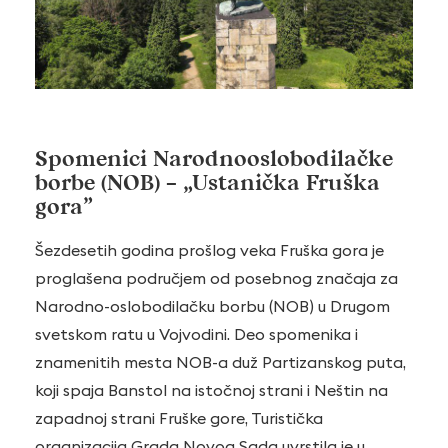
Spomenici Narodnooslobodilačke
borbe (NOB) – „Ustanička Fruška
gora”
Šezdesetih godina prošlog veka Fruška gora je
proglašena područjem od posebnog značaja za
Narodno-oslobodilačku borbu (NOB) u Drugom
svetskom ratu u Vojvodini. Deo spomenika i
znamenitih mesta NOB-a duž Partizanskog puta,
koji spaja Banstol na istočnoj strani i Neštin na
zapadnoj strani Fruške gore, Turistička
organizacija Grada Novog Sada uvrstila je u