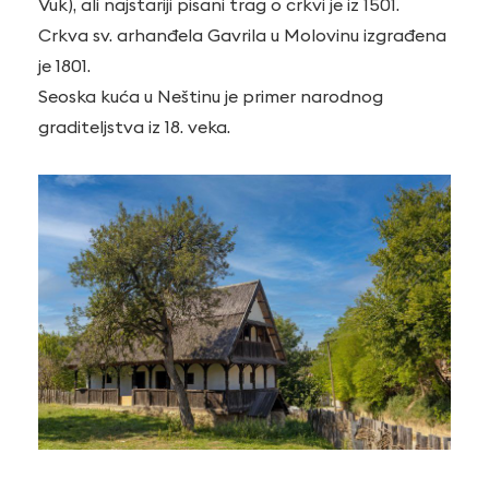
Vuk), ali najstariji pisani trag o crkvi je iz 1501.
Crkva sv. arhanđela Gavrila u Molovinu izgrađena
je 1801.
Seoska kuća u Neštinu je primer narodnog
graditeljstva iz 18. veka.