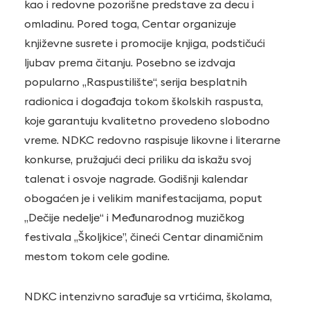
kao i redovne pozorišne predstave za decu i
omladinu. Pored toga, Centar organizuje
književne susrete i promocije knjiga, podstičući
ljubav prema čitanju. Posebno se izdvaja
popularno „Raspustilište“, serija besplatnih
radionica i događaja tokom školskih raspusta,
koje garantuju kvalitetno provedeno slobodno
vreme. NDKC redovno raspisuje likovne i literarne
konkurse, pružajući deci priliku da iskažu svoj
talenat i osvoje nagrade. Godišnji kalendar
obogaćen je i velikim manifestacijama, poput
„Dečije nedelje“ i Međunarodnog muzičkog
festivala „Školjkice”, čineći Centar dinamičnim
mestom tokom cele godine.
NDKC intenzivno sarađuje sa vrtićima, školama,