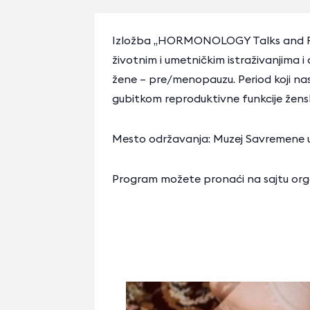
Izložba „HORMONOLOGY Talks and Reco
životnim i umetničkim istraživanjima i
žene – pre/menopauzu. Period koji na
gubitkom reproduktivne funkcije žens
Mesto održavanja: Muzej Savremene 
Program možete pronaći na sajtu org