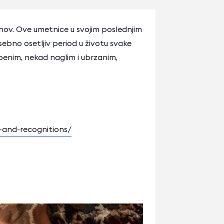
ov. Ove umetnice u svojim poslednjim
sebno osetljiv period u životu svake
penim, nekad naglim i ubrzanim,
-and-recognitions/