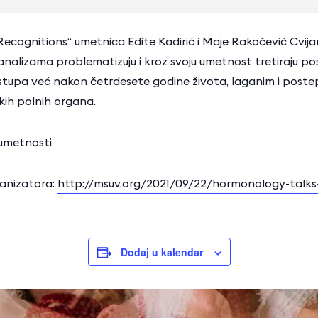
gnitions“ umetnica Edite Kadirić i Maje Rakočević Cvijan
 analizama problematizuju i kroz svoju umetnost tretiraju po
stupa već nakon četrdesete godine života, laganim i poste
kih polnih organa.
umetnosti
anizatora:
http://msuv.org/2021/09/22/hormonology-talks
Dodaj u kalendar