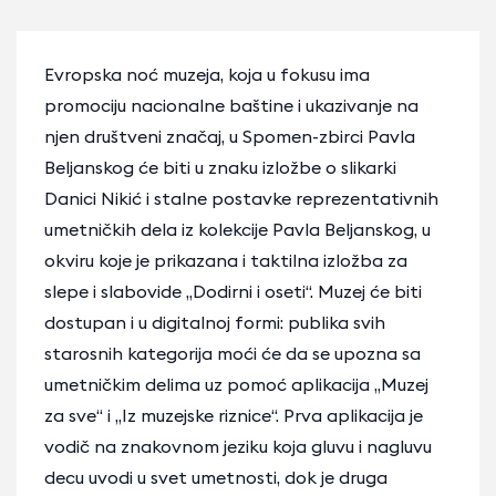
Evropska noć muzeja, koja u fokusu ima
promociju nacionalne baštine i ukazivanje na
njen društveni značaj, u Spomen-zbirci Pavla
Beljanskog će biti u znaku izložbe o slikarki
Danici Nikić i stalne postavke reprezentativnih
umetničkih dela iz kolekcije Pavla Beljanskog, u
okviru koje je prikazana i taktilna izložba za
slepe i slabovide „Dodirni i oseti“. Muzej će biti
dostupan i u digitalnoj formi: publika svih
starosnih kategorija moći će da se upozna sa
umetničkim delima uz pomoć aplikacija „Muzej
za sve“ i „Iz muzejske riznice“. Prva aplikacija je
vodič na znakovnom jeziku koja gluvu i nagluvu
decu uvodi u svet umetnosti, dok je druga