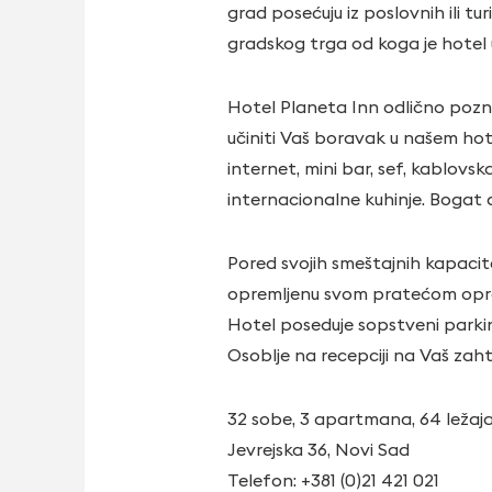
grad posećuju iz poslovnih ili t
gradskog trga od koga je hotel
Hotel Planeta Inn odlično pozna
učiniti Vaš boravak u našem hot
internet, mini bar, sef, kablovska
internacionalne kuhinje. Bogat d
Pored svojih smeštajnih kapacit
opremljenu svom pratećom oprem
Hotel poseduje sopstveni parki
Osoblje na recepciji na Vaš zaht
32 sobe, 3 apartmana, 64 ležaj
Jevrejska 36, Novi Sad
Telefon: +381 (0)21 421 021