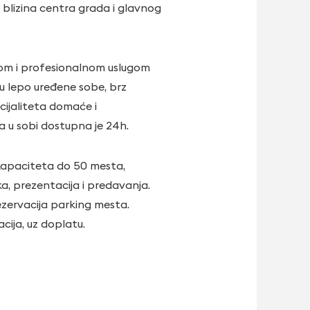
a blizina centra grada i glavnog
erom i profesionalnom uslugom
u lepo uređene sobe, brz
ecijaliteta domaće i
a u sobi dostupna je 24h.
 kapaciteta do 50 mesta,
, prezentacija i predavanja.
zervacija parking mesta.
cija, uz doplatu.