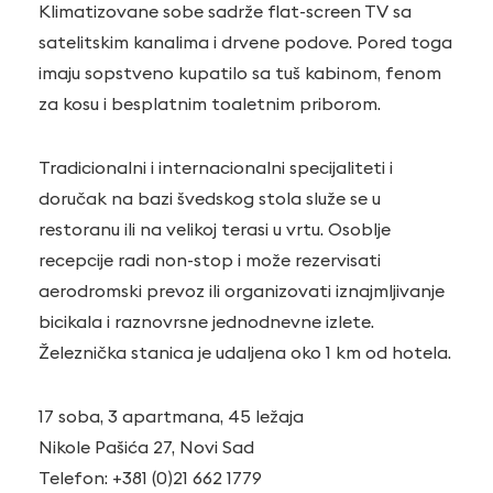
Klimatizovane sobe sadrže flat-screen TV sa
satelitskim kanalima i drvene podove. Pored toga
imaju sopstveno kupatilo sa tuš kabinom, fenom
za kosu i besplatnim toaletnim priborom.
Tradicionalni i internacionalni specijaliteti i
doručak na bazi švedskog stola služe se u
restoranu ili na velikoj terasi u vrtu. Osoblje
recepcije radi non-stop i može rezervisati
aerodromski prevoz ili organizovati iznajmljivanje
bicikala i raznovrsne jednodnevne izlete.
Železnička stanica je udaljena oko 1 km od hotela.
17 soba, 3 apartmana, 45 ležaja
Nikole Pašića 27, Novi Sad
Telefon: +381 (0)21 662 1779