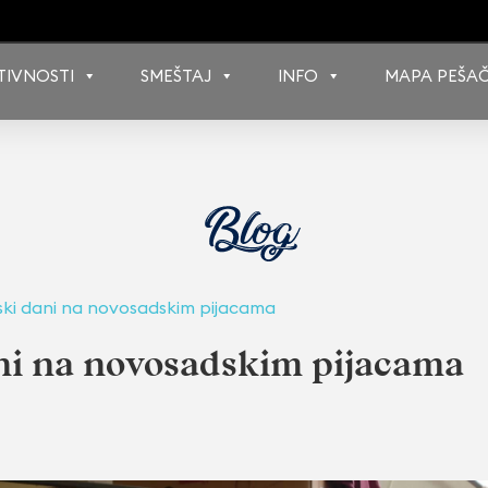
TIVNOSTI
SMEŠTAJ
INFO
MAPA PEŠAČ
ki dani na novosadskim pijacama
i na novosadskim pijacama