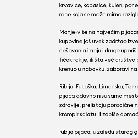
krvavice, kobasice, kulen, pone
robe koja se može mirno razlg
Manje-više na najvećim pijacam
kupovine još uvek zadržao izve
dešavanja imaju i druge uporišn
fićok rakije, ili šta već društvo
krenuo u nabavku, zaboravi na v
Riblja, Futoška, Limanska, Tem
pijaca odavno nisu samo mesta 
zdravlje, prelistaju porodične 
krompir salatu ili zapiše domać
Riblja pijaca, u zaleđu starog