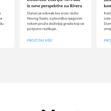
iz nove perspektive na Rivera
kon
katamaranu
fest
a
Dunav je oduvek bio srce i duša
Kada
ve
Novog Sada, a plovidba njegovim
vam
odu
tokom pruža doživljaj grada koji se
Duna
potpuno razlikuje...
onaj
PROČITAJ VIŠE
PRO