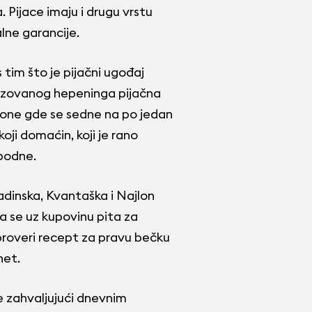
. Pijace imaju i drugu vrstu
lne garancije.
tim što je pijačni ugođaj
ovizovanog hepeninga pijačna
li one gde se sedne na po jedan
 koji domaćin, koji je rano
 podne.
adinska, Kvantaška i Najlon
a se uz kupovinu pita za
 proveri recept za pravu bečku
net.
e zahvaljujući dnevnim