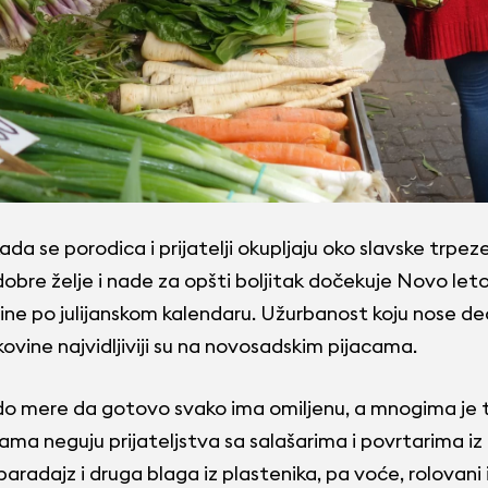
a se porodica i prijatelji okupljaju oko slavske trpez
obre želje i nade za opšti boljitak dočekuje Novo leto,
e po julijanskom kalendaru. Užurbanost koju nose dec
vine najvidljiviji su na novosadskim pijacama.
do mere da gotovo svako ima omiljenu, a mnogima je t
ama neguju prijateljstva sa salašarima i povrtarima iz o
 paradajz i druga blaga iz plastenika, pa voće, rolovani 