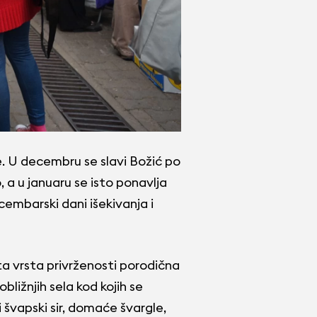
e. U decembru se slavi Božić po
 a u januaru se isto ponavlja
embarski dani išekivanja i
a vrsta privrženosti porodična
bližnjih sela kod kojih se
i švapski sir, domaće švargle,