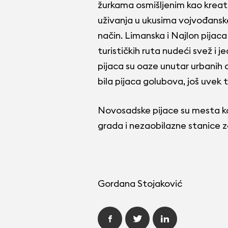
žurkama osmišljenim kao kreat
uživanja u ukusima vojvođanske
način. Limanska i Najlon pijac
turističkih ruta nudeći svež i 
pijaca su oaze unutar urbanih 
bila pijaca golubova, još uvek t
Novosadske pijace su mesta ko
grada i nezaobilazne stanice za 
Gordana Stojaković