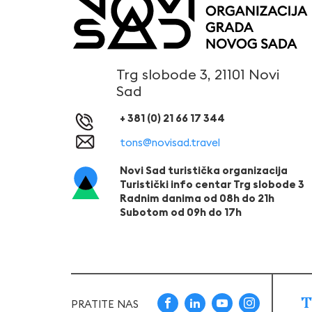
Trg slobode 3, 21101 Novi
Sad
+ 381 (0) 21 66 17 344
tons@novisad.travel
Novi Sad turistička organizacija
Turistički info centar Trg slobode 3
Radnim danima od 08h do 21h
Subotom od 09h do 17h
T
PRATITE NAS