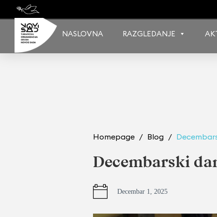
Skip
to
content
NASLOVNA
RAZGLEDANJE
AK
Homepage
Blog
Decembars
Decembarski dan
Decembar 1, 2025