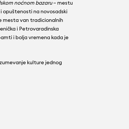
skom noćnom bazaru
– mestu
a i opuštenosti na novosadski
še mesta van tradicionalnih
amenička i Petrovaradinska
pamti i bolja vremena kada je
azumevanje kulture jednog