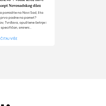
cept Novosadskog džez
ivala
 pomislite na Novi Sad, šta
 prvo padne na pamet?
v, Tvrđava, opuštene šetnje i
 specifičan, smireni...
ČITAJ VIŠE