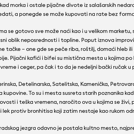
kad morka i ostale pijačne divote iz salašarskih nedara
ledati, a ponegde se može kupovati na rate bez forma
a se gotovo sve može naći kao i u velikom marketu, s 
sni oblik neposrednosti i topline. Poput iznova impr
e tačke – one gde se peče riba, roštilj, domaći hleb i
 pije. Pijačni kafići i bifei su mistična mesta u kojima po
reme i ceger, pa čak i to da je nedeljni bački ručak u
erinska, Detelinarska, Satelitska, Kamenička, Petrovar
kupovine. To su i mesta susreta starih poznanika kad
novosti i teška vremena, naročito ova u kojima se živi,
i lek protiv bronhitisa koji zatim nestaje kao rukom od
 gradskog jezgra odavno je postala kultno mesto, najpr