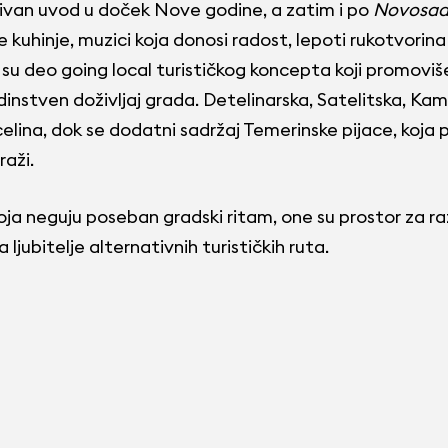
ivan uvod u doček Nove godine, a zatim i po
Novosad
 kuhinje, muzici koja donosi radost, lepoti rukotvorin
a su deo going local turističkog koncepta koji promovi
jedinstven doživljaj grada. Detelinarska, Satelitska, K
celina, dok se dodatni sadržaj Temerinske pijace, koja 
raži.
ja neguju poseban gradski ritam, one su prostor za r
ljubitelje alternativnih turističkih ruta.