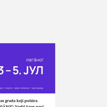
am grada koji pulsira
GÁNO“: Vodič kroz novi