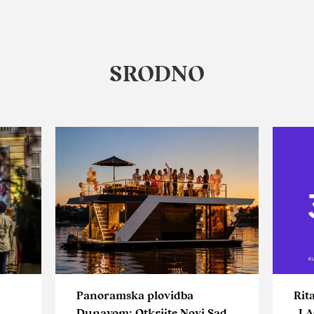
SRODNO
Panoramska plovidba
Rit
Dunavom: Otkrijte Novi Sad
„LA