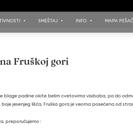
TIVNOSTI
SMEŠTAJ
INFO
MAPA PEŠAČ
na Fruškoj gori
e blage padine okite belim cvetovima visibaba, pa do odmak
 boje jesenjeg lišća, Fruška gora je veoma posećena od strane
ra, preporučujemo :