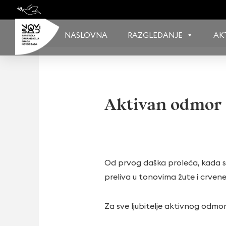
Skip
to
content
NASLOVNA
RAZGLEDANJE
AK
Aktivan odmor 
Od prvog daška proleća, kada s
preliva u tonovima žute i crvene
Za sve ljubitelje aktivnog odmo