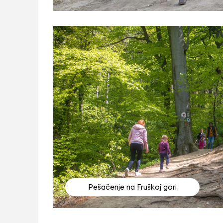
Pešačenje na Fruškoj gori