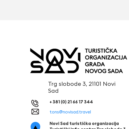
Trg slobode 3, 21101 Novi
Sad
+ 381 (0) 21 66 17 344
tons@novisad.travel
Novi Sad turistička organizacija