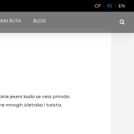
CP
RS
EN
KIH RUTA
BLOG
le jeseni kada se cela priroda
 mnogih izletnika i turista.