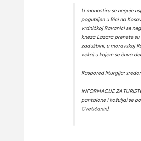
U manastiru se neguje us
pogubljen u Bici na Kosov
vrdničkoj Ravanici se ne
kneza Lazara prenete su 
zadužbini, u moravskoj Ra
veka) u kojem se čuva deo
Raspored liturgija: sredo
INFORMACIJE ZA TURISTE: 
pantalone i košulja) se p
Cvetičanin).