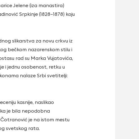
carice Jelene (iza manastira)
adinović Srpkinje (1828–1878) koju
idnog slikarstva za novu crkvu iz
skog bečkom nazarenskom stilu i
nostasu rad su Marka Vujatovića,
 i jednu osobenost, retku u
konama nalaze Srbi svetitelji:
ceniju kasnije, naslikao
ika je bila nepodobna
r Čotranović je na istom mestu
gog svetskog rata.