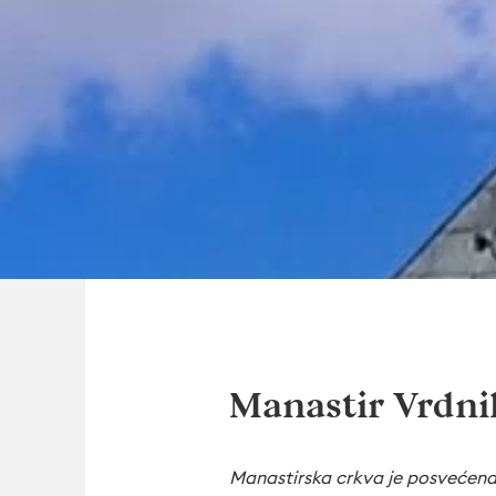
Mаnаstir Vrdni
Manastirska crkva je posvećena