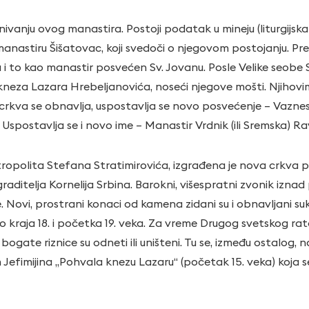
ivanju ovog manastira. Postoji podatak u mineju (liturgijsk
anastiru Šišatovac, koji svedoči o njegovom postojanju. Prem
a i to kao manastir posvećen Sv. Jovanu. Posle Velike seobe
neza Lazara Hrebeljanovića, noseći njegove mošti. Njihovi
, crkva se obnavlja, uspostavlja se novo posvećenje – Vaznese
Uspostavlja se i novo ime – Manastir Vrdnik (ili Sremska) Ra
tropolita Stefana Stratimirovića, izgrađena je nova crkva 
graditelja Kornelija Srbina. Barokni, višespratni zvonik iznad 
e. Novi, prostrani konaci od kamena zidani su i obnavljani suk
 kraja 18. i početka 19. veka. Za vreme Drugog svetskog rat
z bogate riznice su odneti ili uništeni. Tu se, između ostalog, 
m Jefimijina „Pohvala knezu Lazaru“ (početak 15. veka) koja