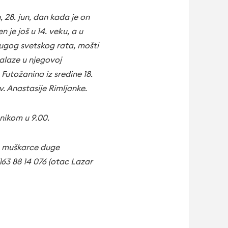
28. jun, dan kada je on
 je još u 14. veku, a u
rugog svetskog rata, mošti
alaze u njegovoj
Futožanina iz sredine 18.
. Anastasije Rimljanke.
nikom u 9.00.
za muškarce duge
)63 88 14 076 (otac Lazar