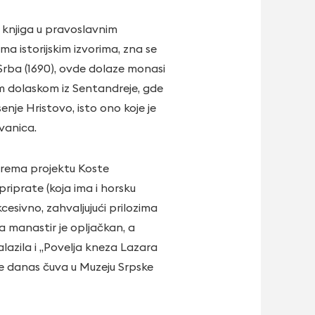
a knjiga u pravoslavnim
a istorijskim izvorima, zna se
 Srba (1690), ovde dolaze monasi
m dolaskom iz Sentandreje, gde
nje Hristovo, isto ono koje je
vanica.
prema projektu Koste
priprate (koja ima i horsku
cesivno, zahvaljujući prilozima
a manastir je opljačkan, a
nalazila i „Povelja kneza Lazara
 se danas čuva u Muzeju Srpske