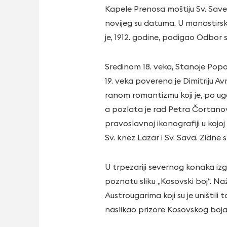
Kapele Prenosa moštiju Sv. Save 
novijeg su datuma. U manastirskoj
je, 1912. godine, podigao Odbor s
Sredinom 18. veka, Stanoje Popovi
19. veka poverena je Dimitriju 
ranom romantizmu koji je, po ug
a pozlata je rad Petra Čortanov
pravoslavnoj ikonografiji u kojo
Sv. knez Lazar i Sv. Sava. Zidne s
U trpezariji severnog konаka izg
poznatu sliku „Kosovski boj“. N
Austrougarima koji su je uništil
naslikao prizore Kosovskog boja 