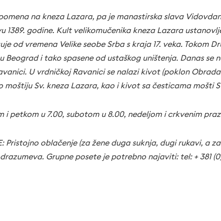
pomena na kneza Lazara, pa je manastirska slava Vidovdan, 
u 1389. godine. Kult velikomučenika kneza Lazara ustanovljen
guje od vremena Velike seobe Srba s kraja 17. veka. Tokom D
u Beograd i tako spasene od ustaškog uništenja. Danas se n
vanici. U vrdničkoj Ravanici se nalazi kivot (poklon Obrada 
 moštiju Sv. kneza Lazara, kao i kivot sa česticama mošti Sv
m i petkom u 7.00, subotom u 8.00, nedeljom i crkvenim praz
Pristojno oblačenje (za žene duga suknja, dugi rukavi, a 
odrazumeva. Grupne posete je potrebno najaviti: tel: + 381 (0