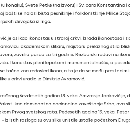
(u konaku), Svete Petke (na izvoru) i Sv. cara Konstantina i 
 bašti se nalazi bista pesnikinje i folkloristkinje Milice Stoj
rpskih devojaka iz Iriga.
ć je oslikao ikonostas u straroj crkvi. Izrada ikonostasa i z
Avramoviću, akademskom slikaru, majstoru prelaznog stila bli
ovoru, završio posao za tri godine. Rezbarski radovi na iko
ića. Ikonostas pleni lepotom i monumentalnošću, a poseduje
j se tačno zna redosled ikona, a to je da se među prestonim i
like u crkvi uradio je Dimitrije Avramović.
rađenog šezdesetih godina 18. veka, Amvrosije Janković je, de
ažalost, kao dominantno nacionalno zaveštanje Srba, ova sl
i tokom Prvog svetskog rata. Pedesetih godina 19. veka, Peta
– iz istih razloga su ovu sliku uništile ustaše početkom Dru