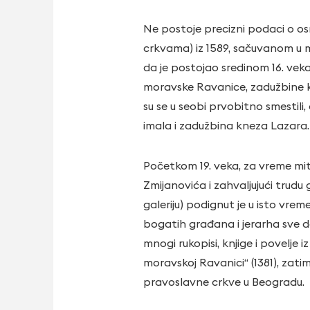
Ne postoje precizni podaci o osn
crkvama) iz 1589, sačuvanom u m
da je postojao sredinom 16. vek
moravske Ravanice, zadužbine k
su se u seobi prvobitno smestili
imala i zadužbina kneza Lazara. 
Početkom 19. veka, za vreme mi
Zmijanovića i zahvaljujući trudu 
galeriju) podignut je u isto vrem
bogatih građana i jerarha sve do
mnogi rukopisi, knjige i povelje i
moravskoj Ravanici“ (1381), zati
pravoslavne crkve u Beogradu.