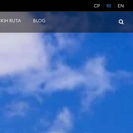
CP
RS
EN
KIH RUTA
BLOG