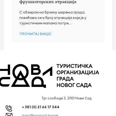
фрушкогорских атракција
С обзиром на брзину ширења града,
повећава се и број атракција које је у
туристичким мапама потре...
ПРОЧИТАЈ ВИШЕ
Трг слободе 3, 21101 Нови Сад
+ 381 (0) 21 66 17 344
tons@novisad.travel