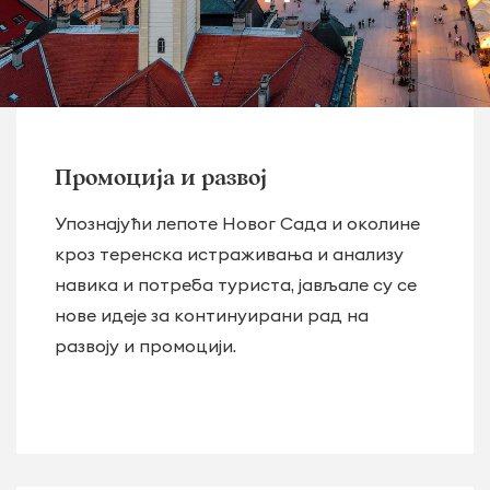
Промоција и развој
Упознајући лепоте Новог Сада и околине
кроз теренскa истраживањa и анализу
навика и потреба туриста, јављале су се
нове идеје за континуирани рад на
развоју и промоцији.