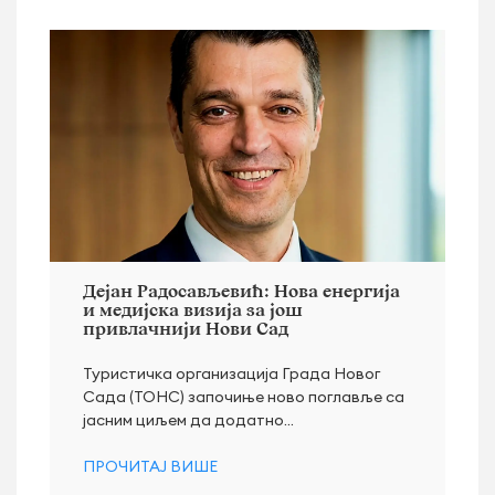
Дејан Радосављевић: Нова енергија
и медијска визија за још
привлачнији Нови Сад
Туристичка организација Града Новог
Сада (ТОНС) започиње ново поглавље са
јасним циљем да додатно...
ПРОЧИТАЈ ВИШЕ