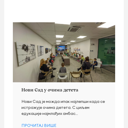
Нови Сад у очима детета
Нови Сад је можда ипак најлепши када се
истражује очима детета. С циљем
едукације најмлађих амбас...
ПРОЧИТАЈ ВИШЕ