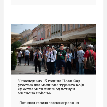
У последњих 15 година Нови Сад
угостио два милиона туриста који
су остварили више од четири
милиона ноћења
Петнаест година преданог рада на