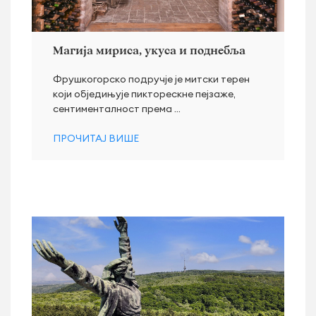
Магија мириса, укуса и поднебља
Фрушкогорско подручје је митски терен
који обједињује пикторескне пејзаже,
сентименталност према ...
ПРОЧИТАЈ ВИШЕ