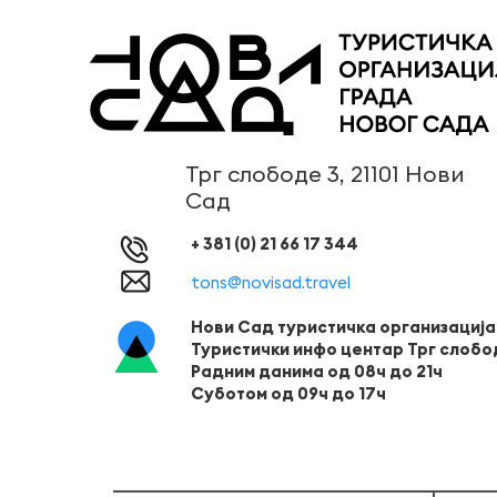
Трг слободе 3, 21101 Нови
Сад
+ 381 (0) 21 66 17 344
tons@novisad.travel
Нови Сад туристичка организација
Туристички инфо центар Трг слобо
Радним данима од 08ч до 21ч
Суботом од 09ч до 17ч