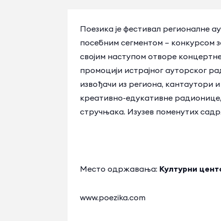
Поезика је фестивал регионалне а
посебним сегментом – конкурсом з
својим наступом отворе концертне 
промоцији истрајног ауторског ра
извођачи из региона, кантаутори и
креативно-едукативне радионице, 
стручњака. Изузев поменутих садр
Место одржавања:
Културни цент
www.poezika.com