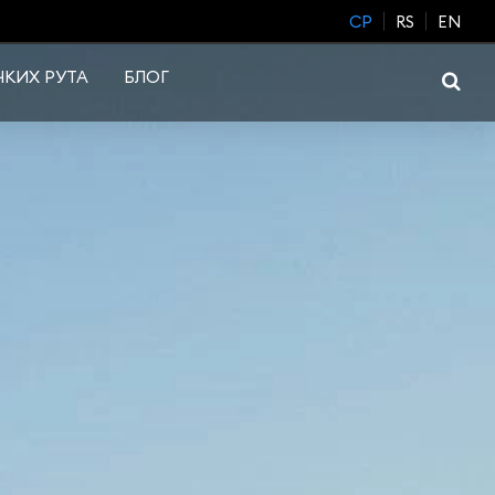
CP
RS
EN
КИХ РУТА
БЛОГ