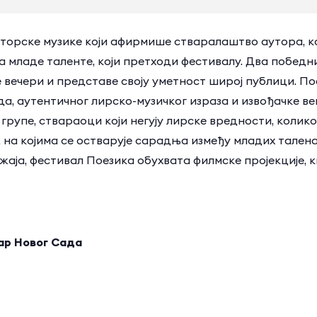
уторске музике који афирмише стваралаштво аутора, ка
а младе таленте, који претходи фестивалу. Два победн
вечери и представе своју уметност широј публици. По
да, аутентичног лирско-музичког израза и извођачке 
 групе, ствараоци који негују лирске вредности, колик
на којима се остварује сарадња између младих тален
жаја, фестивал Поезика обухвата филмске пројекције, 
ар Новог Сада