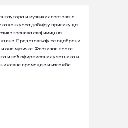
нтаутора и музичких састава, с
ика конкурса добијају прилику да
езика заснива свој имиџ на
вештине. Представљају се одабрани
о и оне музичке. Фестивал прате
ата и већ афирмисаних уметника и
књижевне промоције и изложбе.