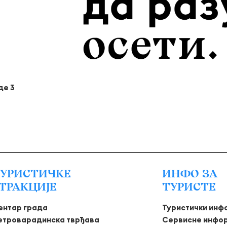
де 3
УРИСТИЧКЕ
ИНФО ЗА
ТРАКЦИЈЕ
ТУРИСТЕ
ентар града
Туристички инф
етроварадинска тврђава
Сервисне инфо