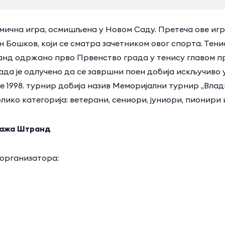
мична игра, осмишљена у Новом Саду. Претеча ове игре 
 Бошков, који се сматра зачетником овог спорта. Тенис
анд одржано прво Првенство града у тенису главом п
ада је одлучено да се завршни поен добија искључиво
е 1998. турнир добија назив Меморијални турнир „Вл
лико категорија: ветерани, сениори, јуниори, пионири 
лажа Штранд
 организатора: