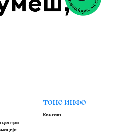
ТОНС ИНФО
Контакт
о центри
рмације