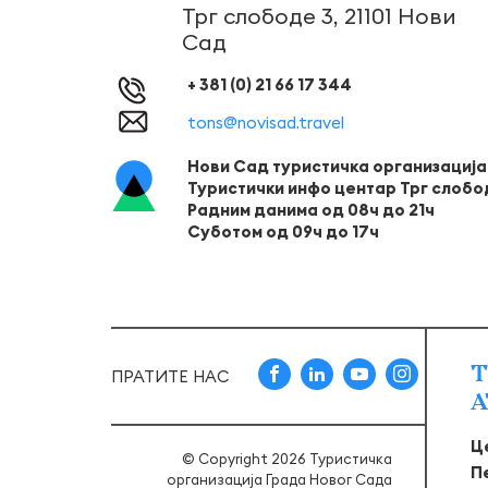
Трг слободе 3, 21101 Нови
Сад
+ 381 (0) 21 66 17 344
tons@novisad.travel
Нови Сад туристичка организација
Туристички инфо центар Трг слобо
Радним данима од 08ч до 21ч
Суботом од 09ч до 17ч
Т
ПРАТИТЕ НАС
А
Ц
© Copyright 2026 Туристичка
П
организација Града Новог Сада