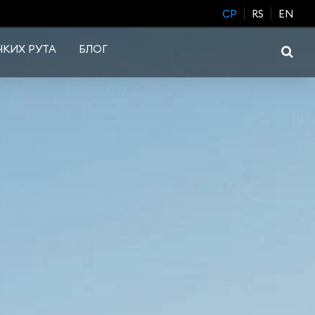
CP
RS
EN
КИХ РУТА
БЛОГ