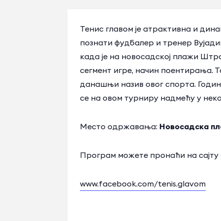
Тенис главом је атрактивна и дина
познати фудбалер и тренер Вујадин
када је на новосадској плажи Штр
сегмент игре, начин поентирања. Т
данашњи назив овог спорта. Годин
се на овом турниру надмећу у неко
Место одржавања:
Новосадска п
Програм можете пронаћи на сајту
www.facebook.com/tenis.glavom