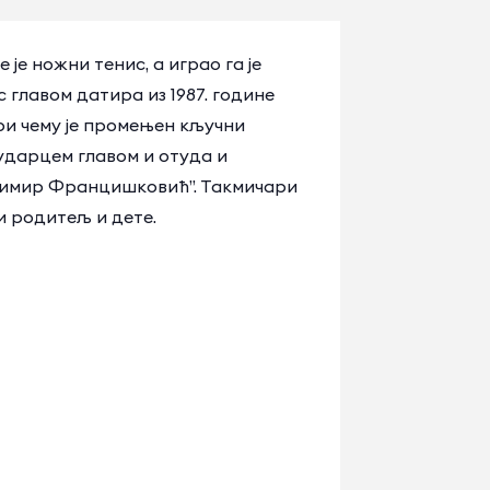
је ножни тенис, а играо га је
 главом датира из 1987. године
ри чему је промењен кључни
 ударцем главом и отуда и
адимир Францишковић”. Такмичари
и родитељ и дете.