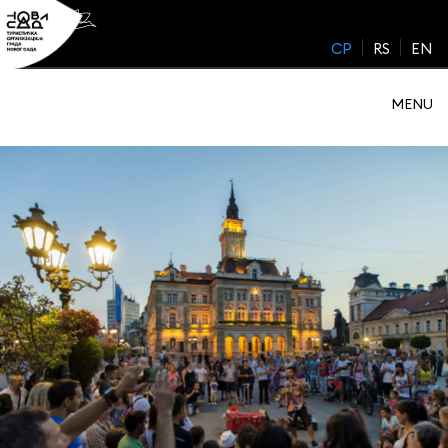
Skip
to
CP
RS
EN
content
MENU