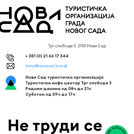
Трг слободе 3, 21101 Нови Сад
+ 381 (0) 21 66 17 344
tons@novisad.travel
Нови Сад туристичка организација
Туристички инфо центар Трг слободе 3
Радним данима од 08ч до 21ч
Суботом од 09ч до 17ч