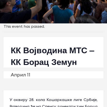
This event has passed.
КК Војводина МТС –
КК Борац Земун
Април 11
У оквиру 28. кола Кошаркашке лиге Србије,
Војводина ће на Спенсу дочекати тим Борца