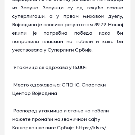
из Земуна. Земунци су од текуће сезоне
суперлигаши, а у првом њиховом дуелу,
Војводина је славила резултатом 89:79. Нашој
екипи је потребна победа како би
поправила пласман на табели и како би
учествовала у Суперлиги Србије.
Утакмица се одржава у 16.00ч
Место одржавања: СПЕНС, Спортски
Центар Војводина
Распоред утакмица и стање на табели
можете пронаћи на званичном сајту
Кошаркашке лиге Србије:
https://kls.rs/