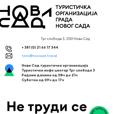
Трг слободе 3, 21101 Нови Сад
+ 381 (0) 21 66 17 344
tons@novisad.travel
Нови Сад туристичка организација
Туристички инфо центар Трг слободе 3
Радним данима од 08ч до 21ч
Суботом од 09ч до 17ч