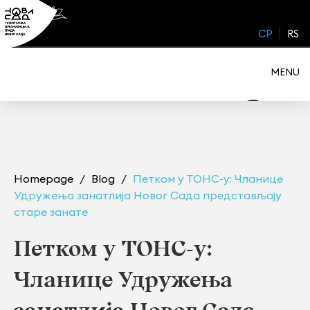
Skip
to
CP
RS
content
MENU
Homepage
Blog
Петком у ТОНС-у: Чланице
Удружења занатлија Новог Сада представљају
старе занате
Петком у ТОНС-у:
Чланице Удружења