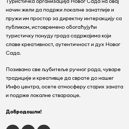
Туристичка организација Новог Сада на овај
начин жели да подржи локалне занатлије и
пружи им простор за директну интеракцију са
публиком, истовремено обогаћујући
туристичку понуду града садржајима који
славе креативност, аутентичност и дух Новог
Сада.
Позивамо све љубитеље ручног рада, чуваре
традиције и креативце да сврате до нашег
Инфо центра, осете атмосферу старих заната
и подрже локалне ствараоце.
Добродошли!