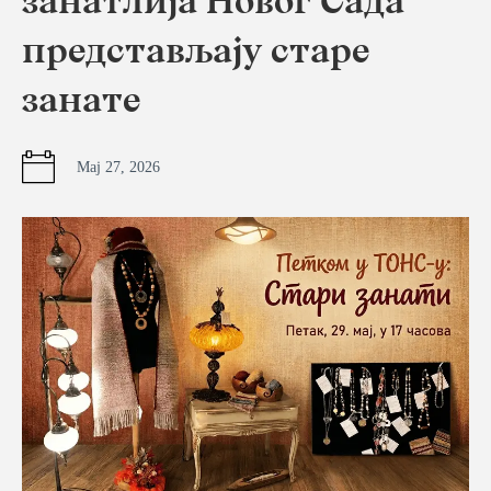
занатлија Новог Сада
представљају старе
занате
Мај 27, 2026