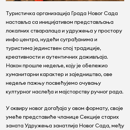
Туристичка организација Града Новог Сада
наставља са иницијативом представљања
локалних стваралаца и удружења у простору
инфо центра, нудећи суграђанима и
туристима јединствен спој традиције,
креативности и аутентичних доживљаја.
Након прошле недеље, коју је обележио
хуманитарни карактер и заједништво, ове
недеље пажњу посвећујемо очувању
културног наслеђа и мајсторству ручног рада.
У оквиру новог догађаја у овом формату, своје
умеће представиће чланице Секције старих
заната Удружења занатлија Новог Сада, међу