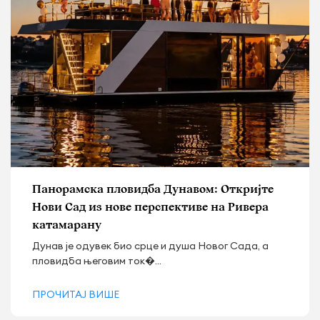
Панорамска пловидба Дунавом: Откријте
Нови Сад из нове перспективе на Ривера
катамарану
Дунав је одувек био срце и душа Новог Сада, а
пловидба његовим ток�...
ПРОЧИТАЈ ВИШЕ