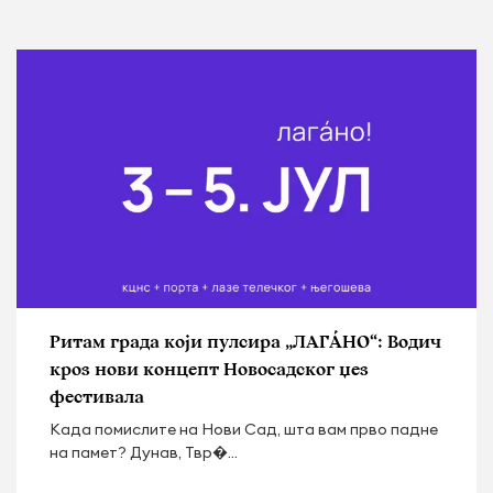
Ритам града који пулсира „ЛАГÁНО“: Водич
кроз нови концепт Новосадског џез
фестивала
Када помислите на Нови Сад, шта вам прво падне
на памет? Дунав, Твр�...