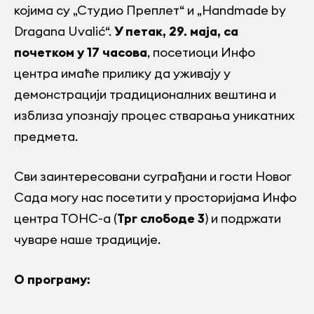
којима су „Студио Преплет“ и „Handmade by
Dragana Uvalić“.
У петак, 29. маја, са
почетком у 17 часова
, посетиоци Инфо
центра имаће прилику да уживају у
демонстрацији традиционалних вештина и
изблиза упознају процес стварања уникатних
предмета.
Сви заинтересовани суграђани и гости Новог
Сада могу нас посетити у просторијама Инфо
центра ТОНС-а (
Трг слободе 3
) и подржати
чуваре наше традиције.
О програму: