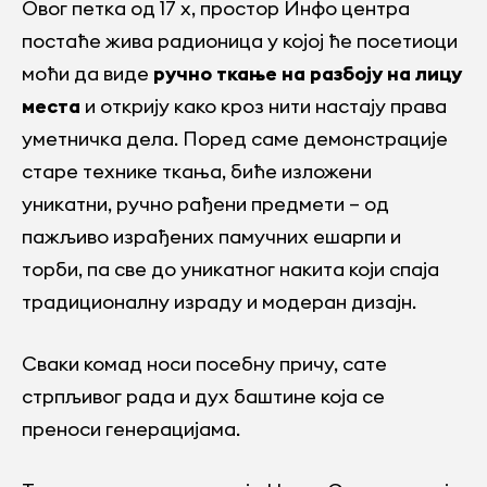
Овог петка од 17 х, простор Инфо центра
постаће жива радионица у којој ће посетиоци
моћи да виде
ручно ткање на разбоју на лицу
места
и открију како кроз нити настају права
уметничка дела. Поред саме демонстрације
старе технике ткања, биће изложени
уникатни, ручно рађени предмети – од
пажљиво израђених памучних ешарпи и
торби, па све до уникатног накита који спаја
традиционалну израду и модеран дизајн.
Сваки комад носи посебну причу, сате
стрпљивог рада и дух баштине која се
преноси генерацијама.