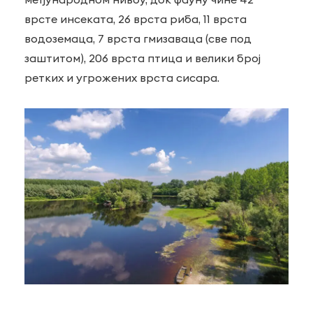
врсте инсеката, 26 врста риба, 11 врста
водоземаца, 7 врста гмизаваца (све под
заштитом), 206 врста птица и велики број
ретких и угрожених врста сисара.