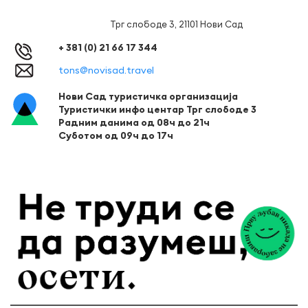
Трг слободе 3, 21101 Нови Сад
+ 381 (0) 21 66 17 344
tons@novisad.travel
Нови Сад туристичка организација
Туристички инфо центар Трг слободе 3
Радним данима од 08ч до 21ч
Суботом од 09ч до 17ч