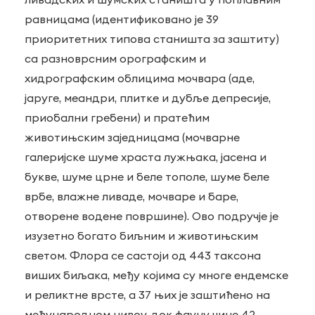
равницама (идентификовано је 39
приоритетних типова станишта за заштиту)
са разноврсним орографским и
хидрографским облицима мочвара (аде,
јаруге, меандри, плитке и дубље депресије,
приобални гребени) и пратећим
животињским заједницама (мочварне
галеријске шуме храста лужњака, јасена и
букве, шуме црне и беле тополе, шуме беле
врбе, влажне ливаде, мочваре и баре,
отворене водене површине). Ово подручје је
изузетно богато биљним и животињским
светом. Флора се састоји од 443 таксона
виших биљака, међу којима су многе ендемске
и реликтне врсте, а 37 њих је заштићено на
међународном нивоу, док фауну чине 42