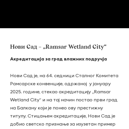
Нови Сад – „Ramsar Wetland City“
Акредитација за град влажних подручја
Нови Сад је, на 64. седници Сталног Комитета
Рамсарске конвенције, одржаној у јануару
2025. године, стекао акредитацију „Ramsar
Wetland City“ и на тај начин постао први град
на Балкану који је понео ову престижну
титулу. Стицањем акредитације, Нови Сад је
добио светско признање за изузетан пример