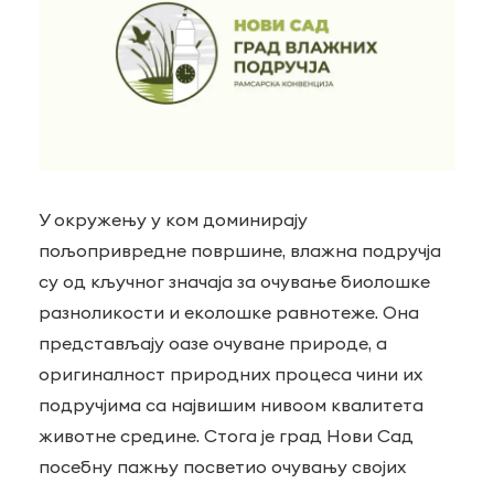
У окружењу у ком доминирају
пољопривредне површине, влажна подручја
су од кључног значаја за очување биолошке
разноликости и еколошке равнотеже. Она
представљају оазе очуване природе, а
оригиналност природних процеса чини их
подручјима са највишим нивоом квалитета
животне средине. Стога је град Нови Сад
посебну пажњу посветио очувању својих