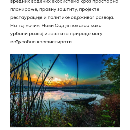
вредних водених екосистема кроз просторно
планирање, правну заштиту, пројекте
рестаурације и политике одрживог развоја.
На тај начин, Нови Сад је показао како
урбани развој и заштита природе могу
међусобно коегзистирати.