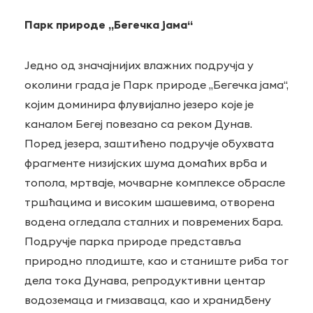
Парк природе „Бегечка јама“
Једно од значајнијих влажних подручја у
околини града је Парк природе „Бегечка јама“,
којим доминира флувијално језеро које је
каналом Бегеј повезано са реком Дунав.
Поред језера, заштићено подручје обухвата
фрагменте низијских шума домаћих врба и
топола, мртваје, мочварне комплексе обрасле
тршћацима и високим шашевима, отворена
водена огледала сталних и повремених бара.
Подручје парка природе представља
природно плодиште, као и станиште риба тог
дела тока Дунава, репродуктивни центар
водоземаца и гмизаваца, као и хранидбену