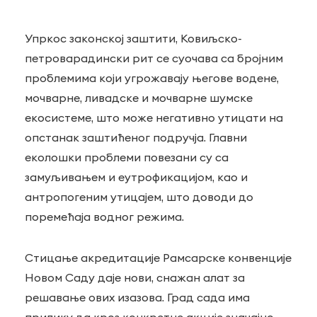
Упркос законској заштити, Ковиљско-
петроварадински рит се суочава са бројним
проблемима који угрожавају његове водене,
мочварне, ливадске и мочварне шумске
екосистеме, што може негативно утицати на
опстанак заштићеног подручја. Главни
еколошки проблеми повезани су са
замуљивањем и еутрофикацијом, као и
антропогеним утицајем, што доводи до
поремећаја водног режима.
Стицање акредитације Рамсарске конвенције
Новом Саду даје нови, снажан алат за
решавање ових изазова. Град сада има