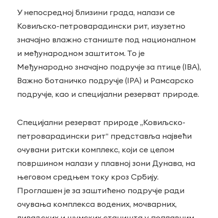
У непосредној близини града, налази се
Ковиљско-петроварадински рит, изузетно
значајно влажно станиште под националном
и међународном заштитом. То је
Међународно значајно подручје за птице (IBA),
Важно ботаничко подручје (IPA) и Рамсарско
подручје, као и специјални резерват природе.
Специјални резерват природе „Ковиљско-
петроварадински рит“ представља највећи
очувани ритски комплекс, који се целом
површином налази у плавној зони Дунава, на
његовом средњем току кроз Србију.
Проглашен је за заштићено подручје ради
очувања комплекса водених, мочварних,
ливадских и шумских станишта у поплавним