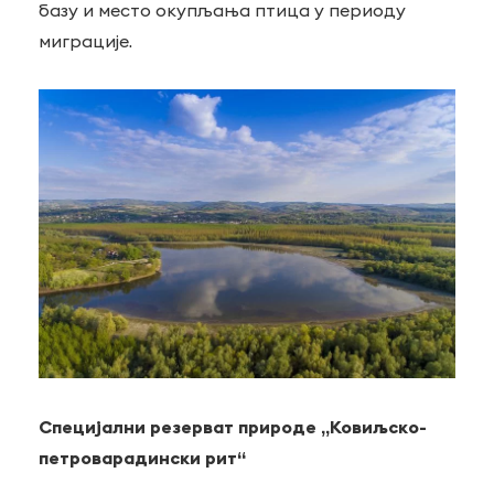
базу и место окупљања птица у периоду
миграције.
Специјални резерват природе „Ковиљско-
петроварадински рит“