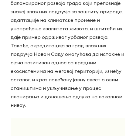
балансираног развоја града који препознаје
значај влажних подручја за заштиту природе,
адаптације на климатске промене и
унапређење квалитета живота, и штитећи их,
даје пример одрживог урбаног развоја.
Такође, акредитација за град влажних
подручја Новом Саду омогућава да истакне и
ојача позитиван однос са вредним
екосистемима на његовој територији, између
осталог, и кроз повећану јавну свест о овим
стаништима и укључивање у процес
планирања и доношења одлука на локалном
нивоу.