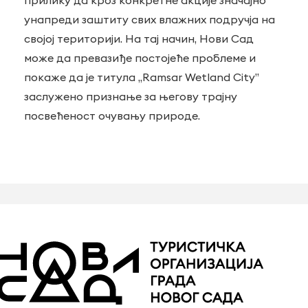
прилику да кроз конкретне акције значајно
унапреди заштиту свих влажних подручја на
својој територији. На тај начин, Нови Сад
може да превазиђе постојеће проблеме и
покаже да је титула „Ramsar Wetland City”
заслужено признање за његову трајну
посвећеност очувању природе.