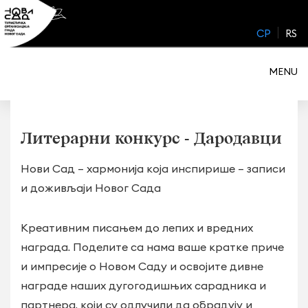
Skip
to
CP
RS
content
MENU
Литерарни конкурс - Дародавци
Нови Сад – хармонија која инспирише – записи
и доживљаји Новог Сада
Креативним писањем до лепих и вредних
награда. Поделите са нама ваше кратке приче
и импресије о Новом Саду и освојите дивне
награде наших дугогодишњих сарадника и
партнера, који су одлучили да обрадују и