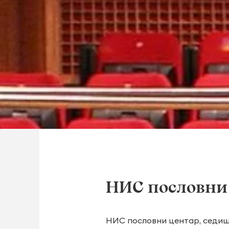
НИС пословни
НИС пословни центар, седишт