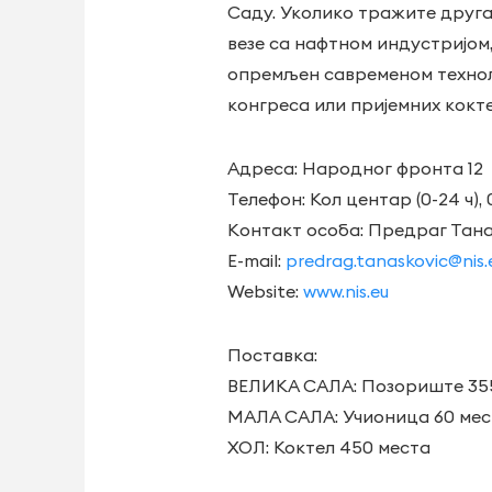
Саду. Уколико тражите друга
везе са нафтном индустријом
опремљен савременом технол
конгреса или пријемних кокте
Адреса: Народног фронта 12
Телефон: Кол центар (0-24 ч), 
Kонтакт особа: Предраг Тан
E-mail:
predrag.tanaskovic@nis.
Website:
www.nis.eu
Поставка:
ВЕЛИКА САЛА: Позориште 355 
МАЛА САЛА: Учионица 60 мес
ХОЛ: Коктел 450 места