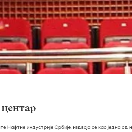
 центар
е Нафтне индустрије Србије, издваја се као једна од 