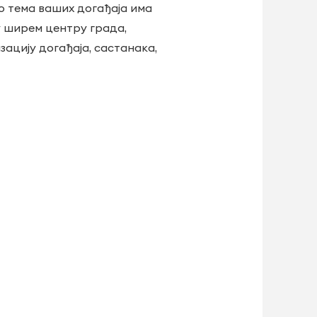
о тема ваших догађаја има
у ширем центру града,
цију догађаја, састанака,