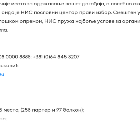
чије место за одржавање вашег догађаја, а посебно ак
, онда је НИС пословни центар прави избор. Смештен 
ошком опремом, НИС пружа најбоље услове за организа
ла.
08 0000 8888; +381 (0)64 845 3207
асковић
eu
места, (258 партер и 97 балкон);
та;