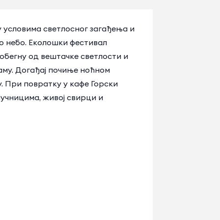
 условима светлосног загађења и
о небо. Еколошки фестивал
обегну од вештачке светлости и
аму. Догађај почиње ноћном
. При повратку у кафе Горски
аучницима, живој свирци и