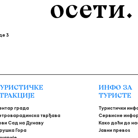
де 3
УРИСТИЧКЕ
ИНФО ЗА
ТРАКЦИЈЕ
ТУРИСТЕ
ентар града
Туристички инф
етроварадинска тврђава
Сервисне инфо
ови Сад на Дунаву
Како доћи до на
рушка Гора
Јавни превоѕ
инарије