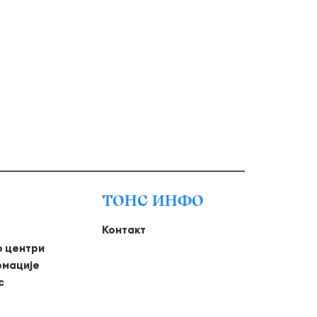
ТОНС ИНФО
Контакт
о центри
рмације
с