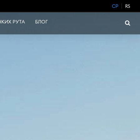
CP
RS
КИХ РУТА
БЛОГ