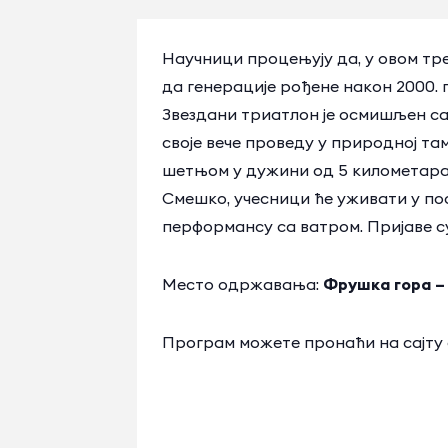
Научници процењују да, у овом тр
да генерације рођене након 2000.
Звездани триатлон је осмишљен с
своје вече проведу у природној т
шетњом у дужини од 5 километара 
Смешко, учесници ће уживати у по
перформансу са ватром. Пријаве с
Место одржавања:
Фрушка гора –
Програм можете пронаћи на сајту