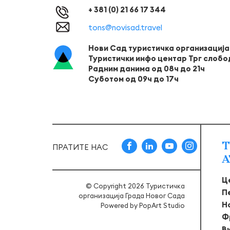
+ 381 (0) 21 66 17 344
tons@novisad.travel
Нови Сад туристичка организација
Туристички инфо центар Трг слобо
Радним данима од 08ч до 21ч
Суботом од 09ч до 17ч
Т
ПРАТИТЕ НАС
А
Ц
© Copyright 2026 Туристичка
П
организација Града Новог Сада
Н
Powered by
PopArt Studio
Ф
В