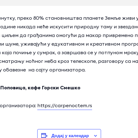
енутку, преко 80% становништва планете Земље живи у
 године никада неће искусити природну таму и звездан
а циљем да грађанима омогући да макар привремено п
ами шуме, уживајући у едукативном и креативном прогр
која почиње у сумрак, а завршава се у потпуном мраку
сматрању ноћног неба кроз телескопе, разговору са н
у обавезне на сајту организатора.
Поповица, кафе Горски Смешко
 организатора:
https://carpenoctem.rs
Додај у календар