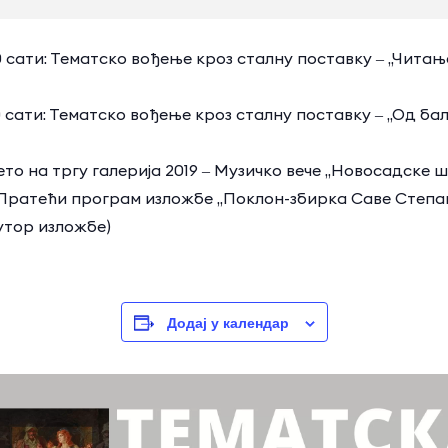
17.00 сати: Тематско вођење кроз сталну поставку ‒ „Чит
7.00 сати: Тематско вођење кроз сталну поставку ‒ „Од б
: Лето на тргу галерија 2019 ‒ Музичко вече „Новосадске
ати: Пратећи програм изложбе „Поклон-збирка Саве Степ
утор изложбе)
Додај у календар