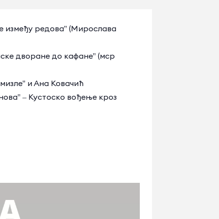
ање између редова” (Мирослава
алске дворане до кафане” (мср
 шмизле” и Ана Ковачић
анова” ‒ Кустоско вођење кроз