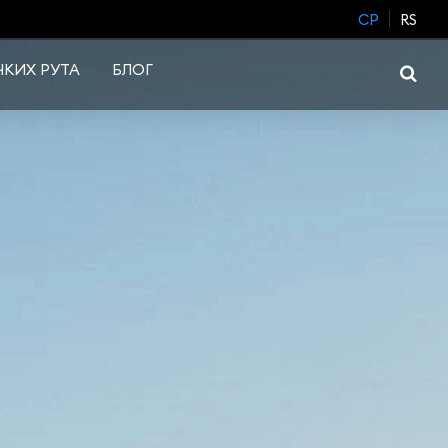
CP
RS
КИХ РУТА
БЛОГ