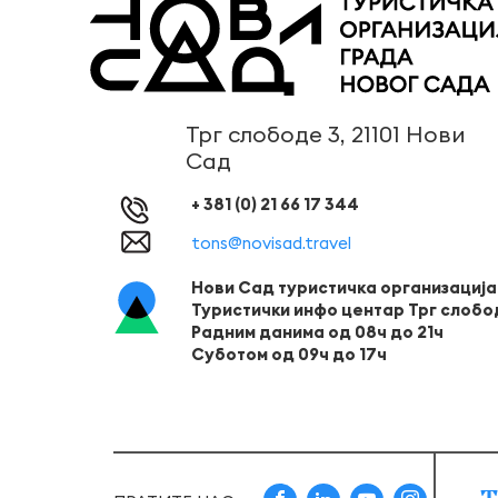
Трг слободе 3, 21101 Нови
Сад
+ 381 (0) 21 66 17 344
tons@novisad.travel
Нови Сад туристичка организација
Туристички инфо центар Трг слобо
Радним данима од 08ч до 21ч
Суботом од 09ч до 17ч