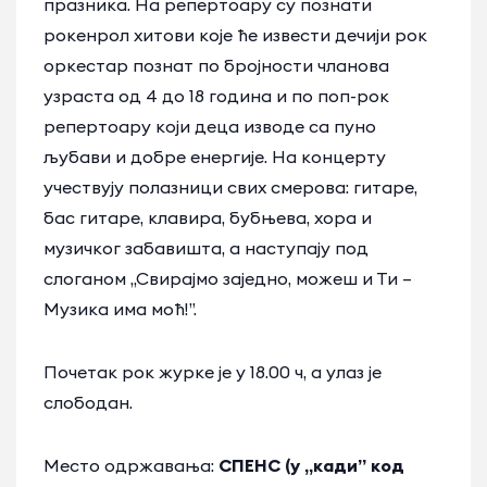
празника. На репертоару су познати
рокенрол хитови које ће извести дечији рок
оркестар познат по бројности чланова
узраста од 4 до 18 година и по поп-рок
репертоару који деца изводе са пуно
љубави и добре енергије. На концерту
учествују полазници свих смерова: гитаре,
бас гитаре, клавира, бубњева, хора и
музичког забавишта, а наступају под
слоганом „Свирајмо заједно, можеш и Ти –
Музика има моћ!”.
Почетак рок журке је у 18.00 ч, а улаз је
слободан.
Место одржавања:
СПЕНС (у „кади” код