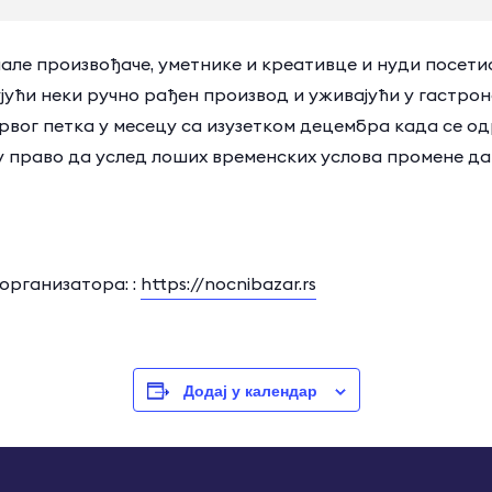
ле произвођаче, уметнике и креативце и нуди посети
ујући неки ручно рађен производ и уживајући у гастро
рвог петка у месецу са изузетком децембра када се о
у право да услед лоших временских услова промене д
организатора: :
https://nocnibazar.rs
Додај у календар