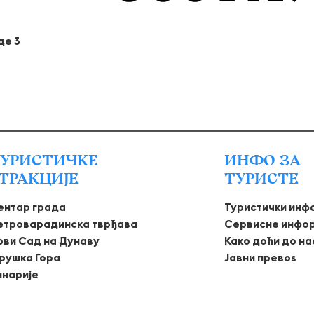
де 3
УРИСТИЧКЕ
ИНФО ЗА
ТРАКЦИЈЕ
ТУРИСТЕ
ентар града
Туристички инф
етроварадинска тврђава
Сервисне инфо
ови Сад на Дунаву
Како доћи до на
рушка Гора
Јавни превоѕ
инарије