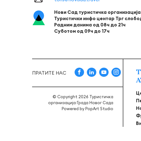
Нови Сад туристичка организација
Туристички инфо центар Трг слобо
Радним данима од 08ч до 21ч
Суботом од 09ч до 17ч
Т
ПРАТИТЕ НАС
А
Ц
© Copyright 2026 Туристичка
П
организација Града Новог Сада
Н
Powered by
PopArt Studio
Ф
В