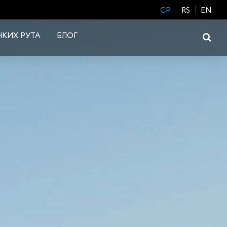
CP
RS
EN
КИХ РУТА
БЛОГ