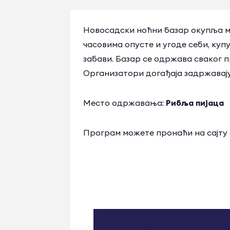
Новосадски ноћни базар окупља ма
часовима опусте и угоде себи, куп
забави. Базар се одржава сваког п
Организатори догађаја задржавај
Место одржавања:
Рибља пијаца
Програм можете пронаћи на сајту 