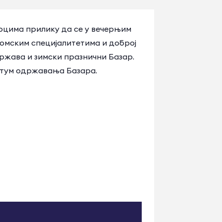
оцима прилику да се у вечерњим
номским специјалитетима и доброј
држава и зимски празнични Базар.
атум одржавања Базара.