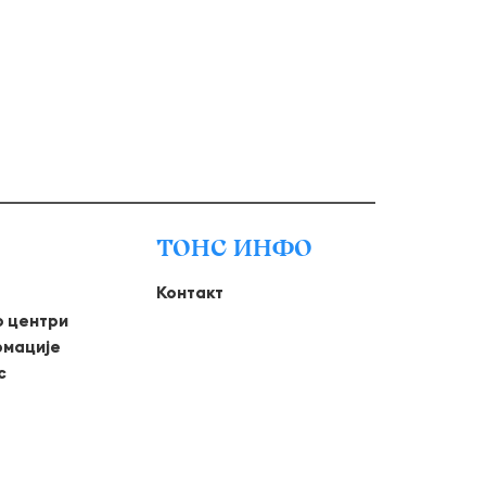
ТОНС ИНФО
Контакт
о центри
рмације
с