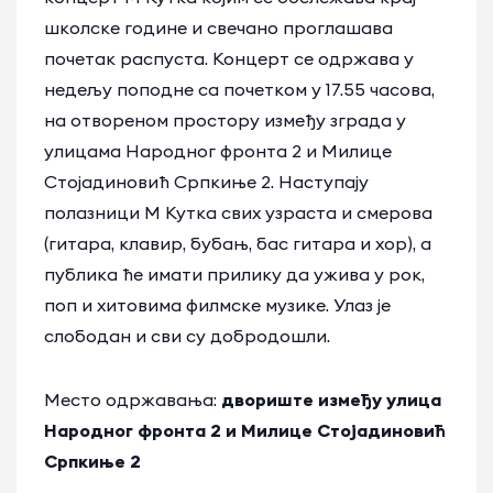
школске године и свечано проглашава
почетак распуста. Концерт се одржава у
недељу поподне са почетком у 17.55 часова,
на отвореном простору између зграда у
улицама Народног фронта 2 и Милице
Стојадиновић Српкиње 2. Наступају
полазници М Кутка свих узраста и смерова
(гитара, клавир, бубањ, бас гитара и хор), а
публика ће имати прилику да ужива у рок,
поп и хитовима филмске музике. Улаз је
слободан и сви су добродошли.
Место одржавања:
двориште између улица
Народног фронта 2 и Милице Стојадиновић
Српкиње 2