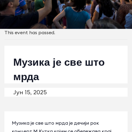
This event has passed.
Музика је све што
мрда
Јун 15, 2025
Музика је све што мрда је дечији рок
концерт М Кутка којим се обележава крај