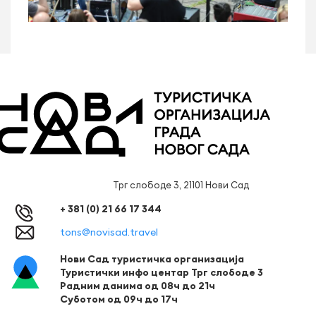
Трг слободе 3, 21101 Нови Сад
+ 381 (0) 21 66 17 344
tons@novisad.travel
Нови Сад туристичка организација
Туристички инфо центар Трг слободе 3
Радним данима од 08ч до 21ч
Суботом од 09ч до 17ч