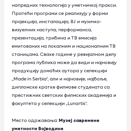
напредних технологија у уметничкој пракси.
Пратећи програми се реализују у форми
пројекција, инсталација, ВЈ и музичко-
визуелних наступа, перформанса,
презентација, трибина и ТВ емисија
емитованих на локалним и националним ТВ
станицама. Сваке године у ревијалном делу
програма публика може да види и најновију
продукцију домаћих аутора у селекцији
„Made in Serbia“, али и најновије, најбоље,
дипломске кратке филмове студената са
престижних светских филмских академија и
факултета у селекцији „Lunartis“.
Место одржавања:
Музеј савремене
уметности Војводине