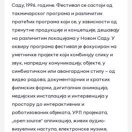
Саду, 1996. године. Фестивал се састоји од
такмичарског програма и различитих
пратећих програма који се, у зависности од
тренутне продукције и концепције, дешавају
на различитим локацијама у Новом Саду. У
оквиру програма фестивал је фокусиран на
уметничке пројекте који комбинују слику и
звук, напредну комуникацију, објекте, у
симбиотичком или авангардном стилу – од
видео радова, документарних и кратких
филмских форми, дигиталних анимација,
медијских инсталација и интервенција у
простору до интерактивних и
роботизованих објеката, УРЛ пројеката,
„open source“ апликација, живих аудио-
визуелних наступа, електронске музике,