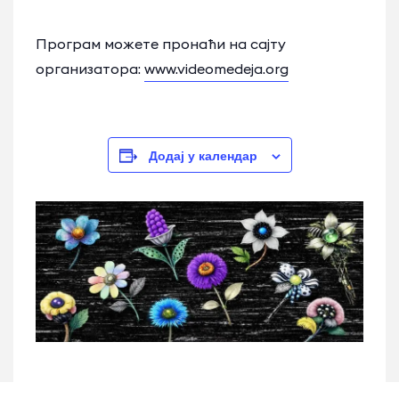
Програм можете пронаћи на сајту
организатора:
www.videomedeja.org
Додај у календар