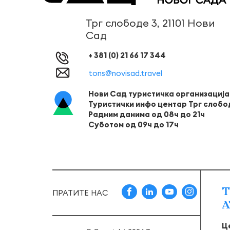
Трг слободе 3, 21101 Нови
Сад
+ 381 (0) 21 66 17 344
tons@novisad.travel
Нови Сад туристичка организација
Туристички инфо центар Трг слобо
Радним данима од 08ч до 21ч
Суботом од 09ч до 17ч
Т
ПРАТИТЕ НАС
А
Ц