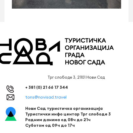
Трг слободе 3, 21101 Нови Сад
+ 381 (0) 21 66 17 344
tons@novisad.travel
Нови Сад туристичка организација
Туристички инфо центар Трг слободе 3
Радним данима од 08ч до 21ч
Суботом од 09ч до 17ч