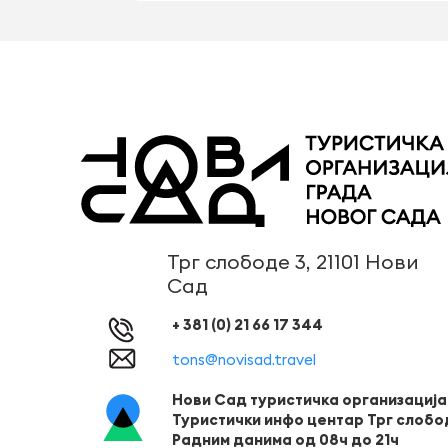
Трг слободе 3, 21101 Нови
Сад
+ 381 (0) 21 66 17 344
tons@novisad.travel
Нови Сад туристичка организација
Туристички инфо центар Трг слобо
Радним данима од 08ч до 21ч