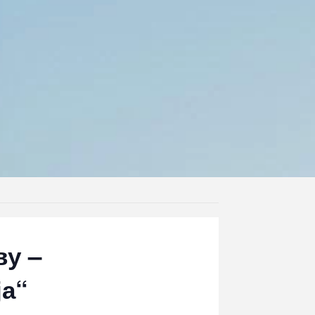
ву –
ја“