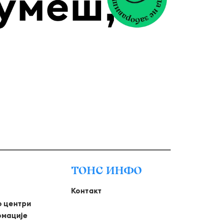
ТОНС ИНФО
Контакт
о центри
рмације