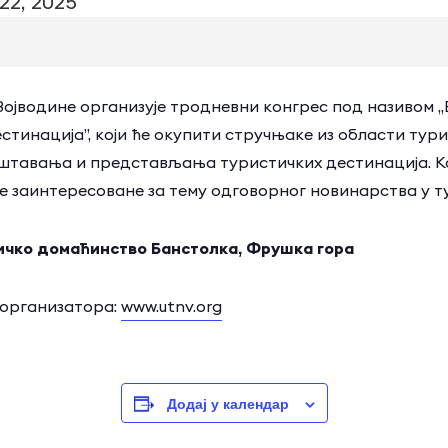
22, 2025
јводине организује тродневни конгрес под називом „
тинација”, који ће окупити стручњаке из области тури
тавања и представљања туристичких дестинација. Кон
е заинтересоване за тему одговорног новинарства у т
ичко домаћинство Банстолка, Фрушка гора
 организатора:
www.utnv.org
Додај у календар