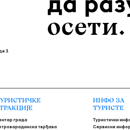
де 3
УРИСТИЧКЕ
ИНФО ЗА
ТРАКЦИЈЕ
ТУРИСТЕ
ентар града
Туристички инф
етроварадинска тврђава
Сервисне инфо