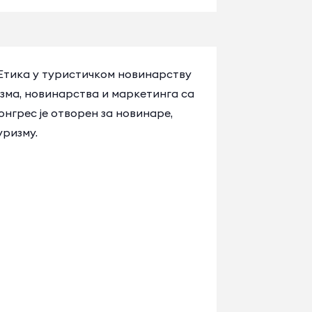
Етика у туристичком новинарству
зма, новинарства и маркетинга са
грес је отворен за новинаре,
уризму.