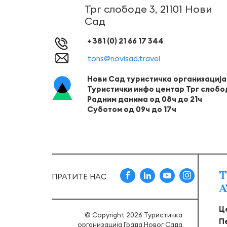
Трг слободе 3, 21101 Нови
Сад
+ 381 (0) 21 66 17 344
tons@novisad.travel
Нови Сад туристичка организација
Туристички инфо центар Трг слобо
Радним данима од 08ч до 21ч
Суботом од 09ч до 17ч
Т
ПРАТИТЕ НАС
А
Ц
© Copyright 2026 Туристичка
П
организација Града Новог Сада