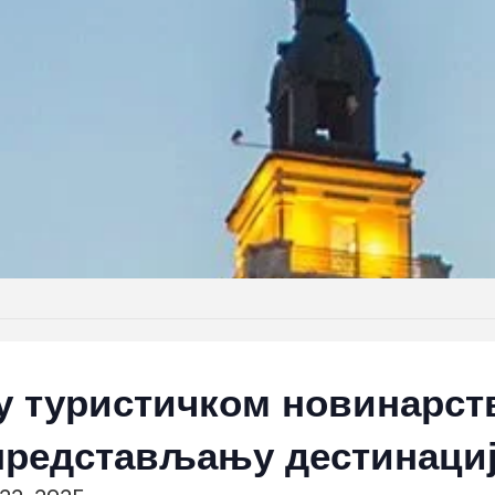
 у туристичком новинарст
представљању дестинаци