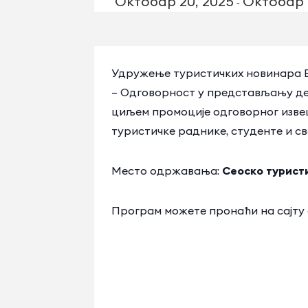
Октобар 20, 2025
Октобар 
-
Удружење туристичких новинара Во
– Одговорност у представљању дес
циљем промоције одговорног извеш
туристичке раднике, студенте и св
Место одржавања:
Сеоско турист
Програм можете пронаћи на сајту