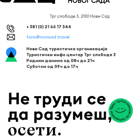
Трг слободе 3, 21101 Нови Сад
+ 381 (0) 21 66 17 344
tons@novisad.travel
Нови Сад туристичка организација
Туристички инфо центар Трг слободе 3
Радним данима од 08ч до 21ч
Суботом од 09ч до 17ч