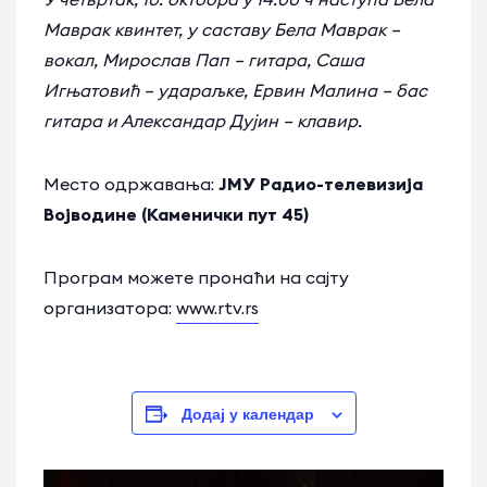
Маврак квинтет, у саставу Бела Маврак –
вокал, Мирослав Пап – гитара, Саша
Игњатовић – удараљке, Ервин Малина – бас
гитара и Александар Дујин – клавир.
Место одржавања:
ЈМУ Радио-телевизија
Војводине (Каменички пут 45)
Програм можете пронаћи на сајту
организатора:
www.rtv.rs
Додај у календар