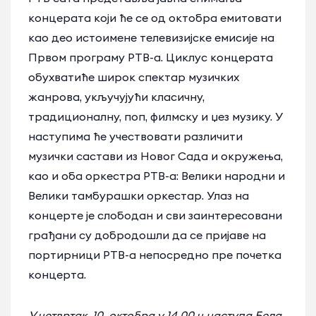
концерата који ће се од октобра емитовати
као део истоимене телевизијске емисије на
Првом програму РТВ-а. Циклус концерата
обухватиће широк спектар музичких
жанрова, укључујући класичну,
традиционалну, поп, филмску и џез музику. У
наступима ће учествовати различити
музички састави из Новог Сада и окружења,
као и оба оркестра РТВ-а: Велики народни и
Велики тамбурашки оркестар. Улаз на
концерте је слободан и сви заинтересовани
грађани су добродошли да се пријаве на
портирници РТВ-а непосредно пре почетка
концерта.
У четвртак, 10. октобра у 14
.00
ч наступа Бела