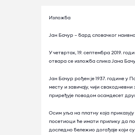
Изложба
Јан Бачур – бард словачког наивно
У четвртак, 19. септембра 2019. год
отвара се изложба слика Јана Бач
Јан Бачур рођен је 1937. године у
месту и завичају, чији свакодневн
приређује поводом осамдесет друг
Осим уља на платну која приказуј
посетиоци ће имати прилику да пог
доследно бележио догађаје који с