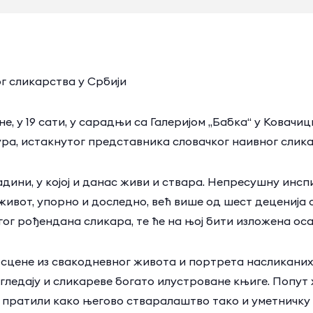
г сликарства у Србији
ине, у 19 сати, у сарадњи са Галеријом „Бабка“ у Ковачиц
ура, истакнутог представника словачког наивног слика
 Падини, у којој и данас живи и ствара. Непресушну ин
и живот, упорно и доследно, већ више од шест деценија
ог рођендана сликара, те ће на њој бити изложена оса
у сцене из свакодневног живота и портрета насликаних
ледају и сликареве богато илустроване књиге. Попут х
у пратили како његово стваралаштво тако и уметничку