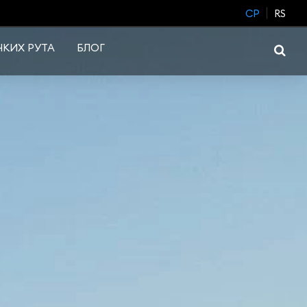
CP
RS
КИХ РУТА
БЛОГ