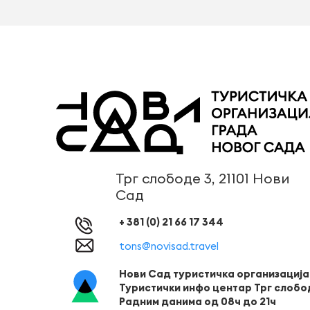
Трг слободе 3, 21101 Нови
Сад
+ 381 (0) 21 66 17 344
tons@novisad.travel
Нови Сад туристичка организација
Туристички инфо центар Трг слобо
Радним данима од 08ч до 21ч