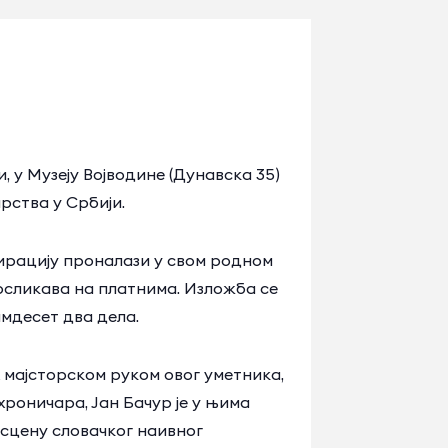
и, у Музеју Војводине (Дунавска 35)
рства у Србији.
спирацију проналази у свом родном
 осликава на платнима. Изложба се
мдесет два дела.
 мајсторском руком овог уметника,
роничара, Јан Бачур је у њима
 сцену словачког наивног