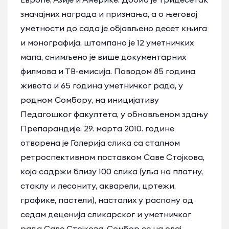
значајних награда и признања, а о његовој
уметности до сада је објављено десет књига
и монографија, штампано је 12 уметничких
мапа, снимљено је више документарних
филмова и ТВ-емисија. Поводом 85 година
живота и 65 година уметничког рада, у
родном Сомбору, на иницијативу
Педагошког факултета, у обновљеном здању
Препарандије, 29. марта 2010. године
отворена је Галерија слика са сталном
ретроспективном поставком Саве Стојкова,
која садржи близу 100 слика (уља на платну,
стаклу и лесониту, акварели, цртежи,
графике, пастели), насталих у распону од
седам деценија сликарског и уметничког
рада Саве Стојкова. Сомбор се на овај