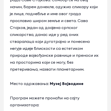
начин, барем донекле, одужио сликару који
је лице, поднебље и име овог града
прославио широм земље и света. Сава
Стојков, један од доајена српског
сликарства, данас иде у ред оних
стваралаца који дуготрајно и понесено
негује идеје блискости са естетиком
природе војвођанске равнице и преноси их
на просторима који се могу, без
претеривања, назвати планетарним.
Место одржавања:
Музеј Војводине
Програм можете пронаћи на сајту
организатора: