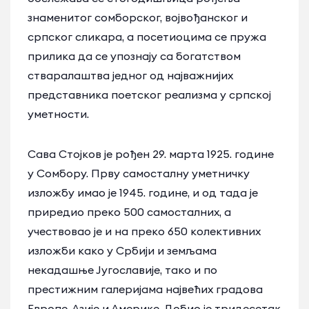
знаменитог сомборског, војвођанског и
српског сликара, а посетиоцима се пружа
прилика да се упознају са богатством
стваралаштва једног од најважнијих
представника поетског реализма у српској
уметности.
Сава Стојков је рођен 29. марта 1925. године
у Сомбору. Прву самосталну уметничку
изложбу имао је 1945. године, и од тада је
приредио преко 500 самосталних, а
учествовао је и на преко 650 колективних
изложби како у Србији и земљама
некадашње Југославије, тако и по
престижним галеријама највећих градова
Европе, Азије и Америке. Добио је тридесетак