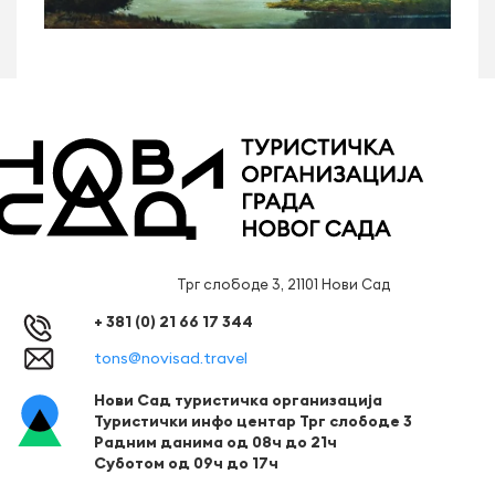
Трг слободе 3, 21101 Нови Сад
+ 381 (0) 21 66 17 344
tons@novisad.travel
Нови Сад туристичка организација
Туристички инфо центар Трг слободе 3
Радним данима од 08ч до 21ч
Суботом од 09ч до 17ч