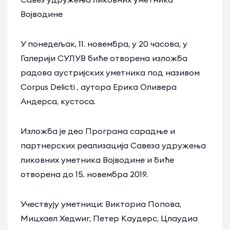
Војводине
У понедељак, 11. новембра, у 20 часова, у
Галерији СУЛУВ биће отворена изложба
радова аустријских уметника под називом
Corpus Delicti , аутора Ерика Оливера
Андерса, кустоса.
Изложба је део Програма сарадње и
партнерских реализација Савеза удружења
ликовних уметника Војводине и биће
отворена до 15. новембра 2019.
Учествују уметници: Викториа Попова,
Мицхаел Хедwиг, Петер Kаудерс, Цлаудиа