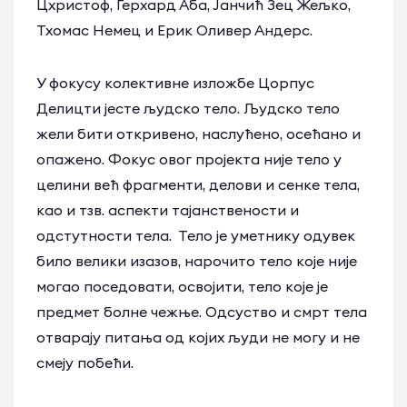
Цхристоф, Герхард Аба, Јанчић Зец Жељко,
Тхомас Немец и Ерик Оливер Андерс.
У фокусу колективне изложбе Цорпус
Делицти јесте људско тело. Људско тело
жели бити откривено, наслућено, осећано и
опажено. Фокус овог пројекта није тело у
целини већ фрагменти, делови и сенке тела,
као и тзв. аспекти тајанствености и
одстутности тела. Тело је уметнику одувек
било велики изазов, нарочито тело које није
могао поседовати, освојити, тело које је
предмет болне чежње. Одсуство и смрт тела
отварају питања од којих људи не могу и не
смеју побећи.