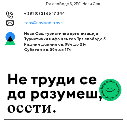
Трг слободе 3, 21101 Нови Сад
+ 381 (0) 21 66 17 344
tons@novisad.travel
Нови Сад туристичка организација
Туристички инфо центар Трг слободе 3
Радним данима од 08ч до 21ч
Суботом од 09ч до 17ч