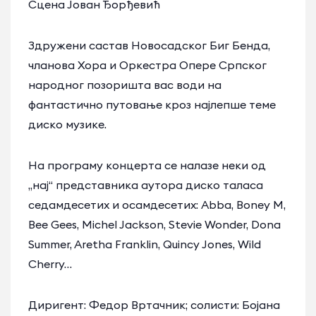
Сцена Јован Ђорђевић
Здружени састав Новосадског Биг Бенда,
чланова Хора и Оркестра Опере Српског
народног позоришта вас води на
фантастично путовање кроз најлепше теме
диско музике.
На програму концерта се налазе неки од
„нај“ представника аутора диско таласа
седамдесетих и осамдесетих: Abba, Boney M,
Bee Gees, Michel Jackson, Stevie Wonder, Dona
Summer, Aretha Franklin, Quincy Jones, Wild
Cherry…
Диригент: Федор Вртачник; солисти: Бојана