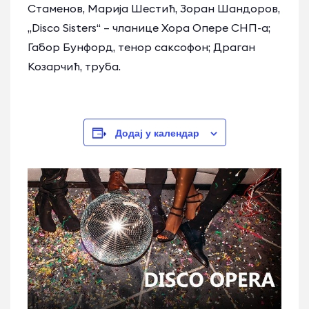
Стаменов, Марија Шестић, Зоран Шандоров,
„Disco Sisters“ – чланице Хора Опере СНП-а;
Габор Бунфорд, тенор саксофон; Драган
Козарчић, труба.
Додај у календар