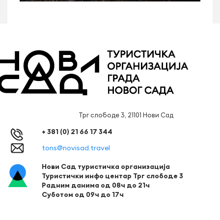
Трг слободе 3, 21101 Нови Сад
+ 381 (0) 21 66 17 344
tons@novisad.travel
Нови Сад туристичка организација
Туристички инфо центар Трг слободе 3
Радним данима од 08ч до 21ч
Суботом од 09ч до 17ч